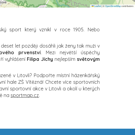
Leaflet
|
©
OpenStreetMap
contributors
ký sport který vznikl v roce 1905. Nebo
 deset let později dosáhli jak ženy tak muži v
ového prvenství
. Mezi největší úspěchy
ří vyhlášení
Filipa Jíchy
nejlepším
světovým
zené v Litovli? Podpořte místní házenkářský
ní hale ZŠ Vítězná! Chcete více sportovních
ní sportovní akce v Litovli a okolí u kterých
vě na
sportmap.cz
.