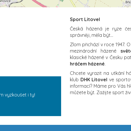
Sport Litovel
Česká házená je ryze čes
správněji, měla být…
Zlom přichází v roce 1947. O
mezinárodní házené
svět
klasické házené v Česku pat
hráčem házené
.
Chcete vyrazit na utkání há
klub
DHK Litovel
ve sportov
informací? Máme pro Vás hlav
můžete být. Zažijte sport ži
ám vyzkoušet i ty!