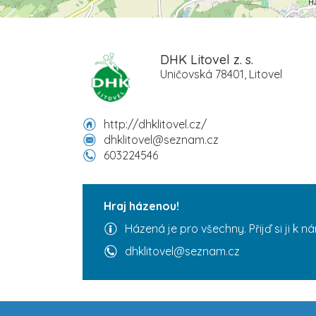
DHK Litovel z. s.
Uničovská 78401, Litovel
http://dhklitovel.cz/
dhklitovel@seznam.cz
603224546
Hraj házenou!
Házená je pro všechny. Přijď si ji k n
dhklitovel@seznam.cz