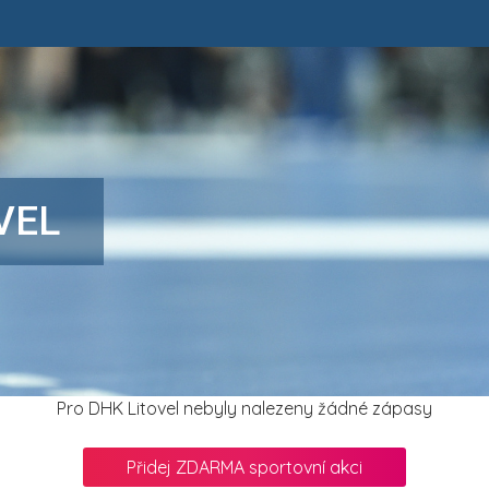
VEL
Pro DHK Litovel nebyly nalezeny žádné zápasy
Přidej ZDARMA sportovní akci