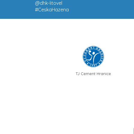
@dhk-litovel
#CeskaHazena
TJ Cement Hranice