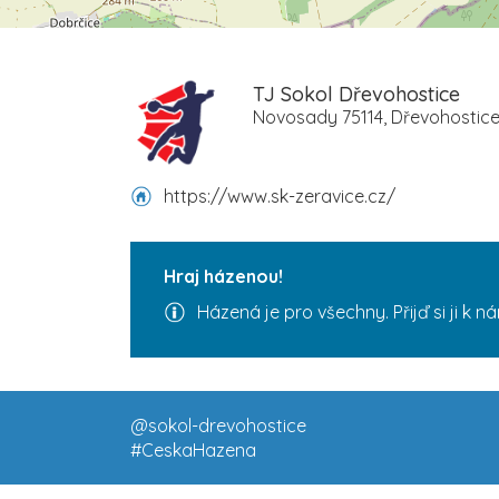
TJ Sokol Dřevohostice
Novosady 75114, Dřevohostic
https://www.sk-zeravice.cz/
Hraj házenou!
Házená je pro všechny. Přijď si ji k n
@sokol-drevohostice
#CeskaHazena