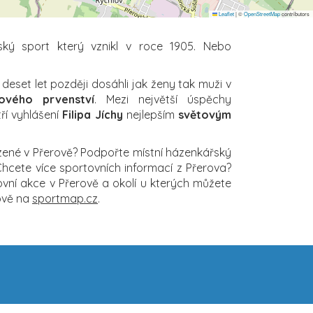
Leaflet
|
©
OpenStreetMap
contributors
ký sport který vznikl v roce 1905. Nebo
 deset let později dosáhli jak ženy tak muži v
ového prvenství
. Mezi největší úspěchy
ří vyhlášení
Filipa Jíchy
nejlepším
světovým
zené v Přerově? Podpořte místní házenkářský
Chcete více sportovních informací z Přerova?
vní akce v Přerově a okolí u kterých můžete
rově na
sportmap.cz
.