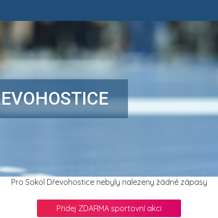
ŘEVOHOSTICE
Pro Sokol Dřevohostice nebyly nalezeny žádné zápasy
Přidej ZDARMA sportovní akci