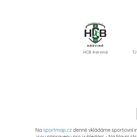
HCB Karviná
TJ
Na
sportmap.cz
denně vkládáme sportovní in
jsou připraveny pro vyhledání. - Na hlavní s