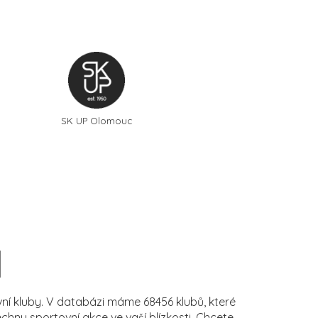
SK UP Olomouc
í kluby. V databázi máme 68456 klubů, které
ny sportovní akce ve vaší blízkosti. Chcete