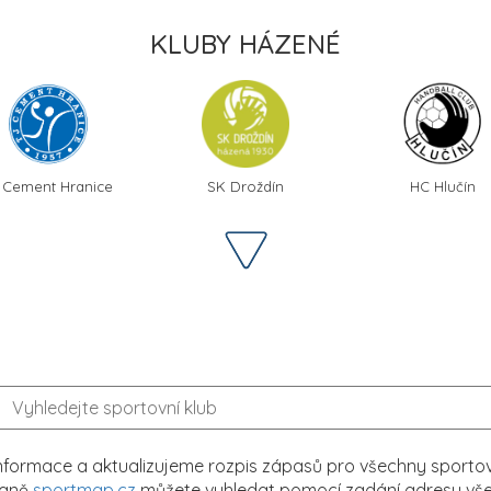
KLUBY HÁZENÉ
 Cement Hranice
SK Droždín
HC Hlučín
formace a aktualizujeme rozpis zápasů pro všechny sportovn
traně
sportmap.cz
můžete vyhledat pomocí zadání adresy všech