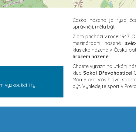
Česká házená je ryze čes
správněji, měla být…
e
Zlom přichází v roce 1947. O
mezinárodní házené
svět
klasické házené v Česku pat
hráčem házené
.
Chcete vyrazit na utkání há
klub
Sokol Dřevohostice
! 
Máme pro Vás hlavní sporto
ám vyzkoušet i ty!
být. Vyhledejte sport v Pře