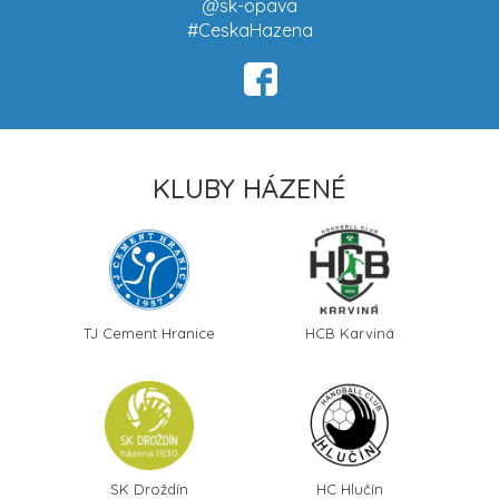
@sk-opava
#CeskaHazena
KLUBY HÁZENÉ
TJ Cement Hranice
HCB Karviná
SK Droždín
HC Hlučín