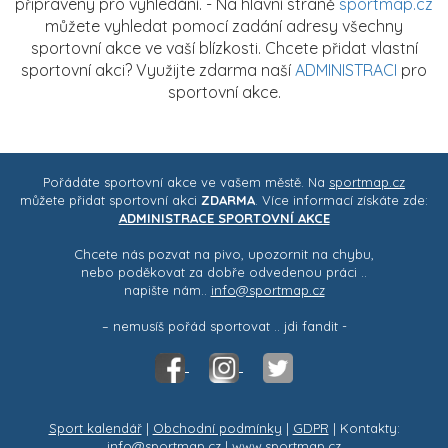
připraveny pro vyhledání. - Na hlavní straně
sportmap.cz
můžete vyhledat pomocí zadání adresy všechny
sportovní akce ve vaší blízkosti. Chcete přidat vlastní
sportovní akci? Využijte zdarma naší
ADMINISTRACI
pro
sportovní akce.
Pořádáte sportovní akce ve vašem městě. Na
sportmap.cz
můžete přidat sportovní akci
ZDARMA
. Více informací získáte zde:
ADMINISTRACE SPORTOVNÍ AKCE
Chcete nás pozvat na pivo, upozornit na chybu,
nebo poděkovat za dobře odvedenou práci ..
napište nám..
info@sportmap.cz
– nemusíš pořád sportovat .. jdi fandit -
Sport kalendář
|
Obchodní podmínky
|
GDPR
| Kontakty:
info@sportmap.cz | www.sportmap.cz