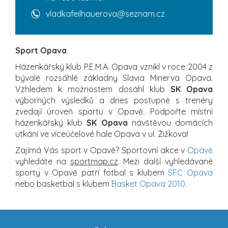
vladkafeilhauerova@seznam.cz
Sport Opava
Házenkářský klub P.E.M.A. Opava vznikl v roce 2004 z
bývalé rozsáhlé základny Slavia Minerva Opava.
Vzhledem k možnostem dosáhl klub
SK Opava
výborných výsledků a dnes postupně s trenéry
zvedají úroveň sportu v Opavě. Podpořte místní
házenkářský klub
SK Opava
návštěvou domácích
utkání ve víceúčelové hale Opava v ul. Žižkova!
Zajímá Vás sport v Opavě? Sportovní akce v
Opavě
vyhledáte na
sportmap.cz
. Mezi další vyhledávané
sporty v Opavě patří fotbal s klubem
SFC Opava
nebo basketbal s klubem
Basket Opava 2010
.