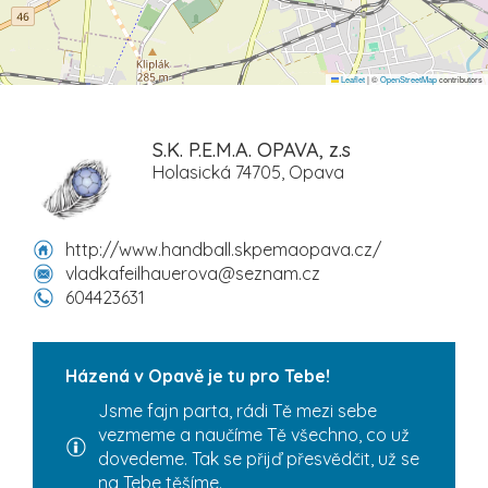
Leaflet
|
©
OpenStreetMap
contributors
S.K. P.E.M.A. OPAVA, z.s
Holasická 74705, Opava
http://www.handball.skpemaopava.cz/
vladkafeilhauerova@seznam.cz
604423631
Házená v Opavě je tu pro Tebe!
Jsme fajn parta, rádi Tě mezi sebe
vezmeme a naučíme Tě všechno, co už
dovedeme. Tak se přijď přesvědčit, už se
na Tebe těšíme.