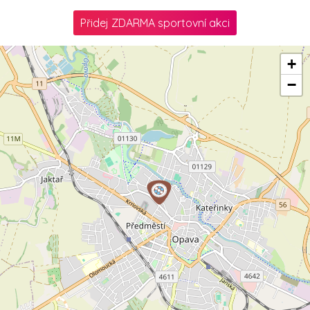
Přidej ZDARMA sportovní akci
+
−