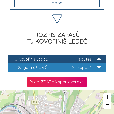
Mapa
ROZPIS ZÁPASŮ
TJ KOVOFINIŠ LEDEČ
TJ Kovofiniš Ledeč
1 soutěž
2. liga muži JVČ
22 zápasů
Přidej ZDARMA sportovní akci
+
−