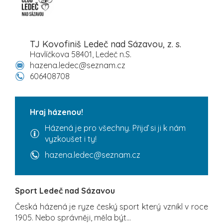
TJ Kovofiniš Ledeč nad Sázavou, z. s.
Havlíčkova 58401, Ledeč n.S.
hazena.ledec@seznam.cz
606408708
Hraj házenou!
Házená je pro všechny. Přijď si ji k nám
vyzkoušet i ty!
hazena.ledec@seznam.cz
Sport Ledeč nad Sázavou
Česká házená je ryze český sport který vznikl v roce
1905. Nebo správněji, měla být…