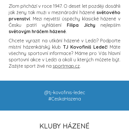
Zlom přichází v roce 1947. O deset let později dosáhli
jak ženy tak muži v mezinárodní házené
světového
prvenství
. Mezi největší úspěchy klasické házené v
Česku patří vyhlášení
Filipa Jíchy
nejlepším
světovým hráčem házené
.
Chcete vyrazit na utkání házené v Ledči? Podpořte
místní házenkářský klub
TJ Kovofiniš Ledeč
! Máte
všechny sportovní informace? Máme pro Vás hlavní
sportovní akce v Ledči a okolí u kterých můžete být.
Zažijte sport živě na
sportmap.cz
.
@tj-kovofinis-ledec
#CeskaHazena
KLUBY HÁZENÉ