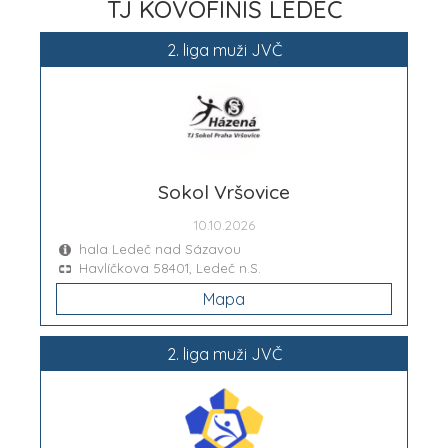
TJ KOVOFINIŠ LEDEČ
2. liga muži JVČ
Sokol Vršovice
10.10.2026
hala Ledeč nad Sázavou
Havlíčkova 58401, Ledeč n.S.
Mapa
2. liga muži JVČ