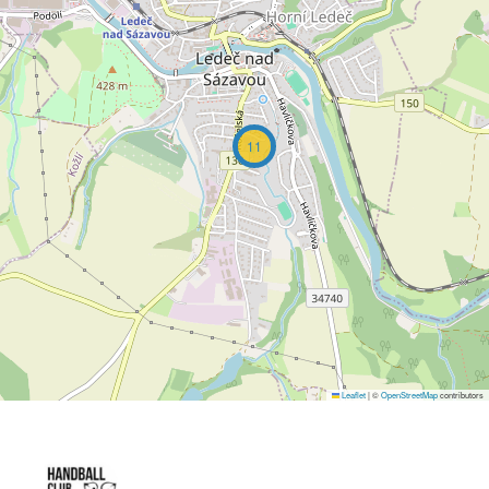
11
Leaflet
|
©
OpenStreetMap
contributors