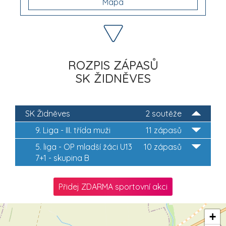
Mapa
ROZPIS ZÁPASŮ
SK ŽIDNĚVES
SK Židněves
2 soutěže
9. Liga - III. třída muži
11 zápasů
5. liga - OP mladší žáci U13
10 zápasů
7+1 - skupina B
Přidej ZDARMA sportovní akci
+