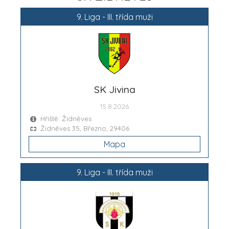
9. Liga - III. třída muži
SK Jivina
15.8.2026
Hřiště: Židněves
Židněves 35, Březno, 29406
Mapa
9. Liga - III. třída muži