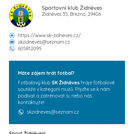
Sportovní klub Židněves
Židněves 35, Březno, 29406
https://www.sk-zidneves.cz/
skzidneves@seznam.cz
605812095
Máte zájem hrát fotbal?
Fotbalový klub
SK Židněves
hraje fotbalové
soutěže v kategorii mužů. Přijďte se k nám
podívat a zatrénovat si, nebo nás
kontaktujte!
skzidneves@seznam.cz
Sport Židněves!