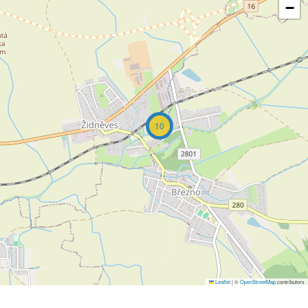
−
10
Leaflet
|
©
OpenStreetMap
contributors