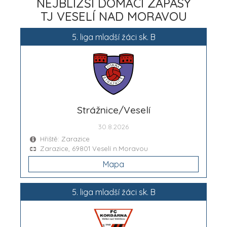
NEJBLIŽŠÍ DOMÁCÍ ZÁPASY
TJ VESELÍ NAD MORAVOU
5. liga mladší žáci sk. B
Strážnice/Veselí
30.8.2026
Hřiště: Zarazice
Zarazice, 69801 Veselí n.Moravou
Mapa
5. liga mladší žáci sk. B