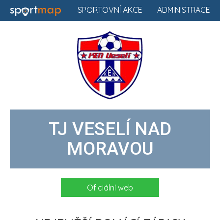
SPORTOVNÍ AKCE
ADMINISTRACE
TJ VESELÍ NAD
MORAVOU
Oficiální web