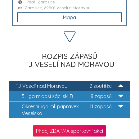
Hřiště: Zarazice
Zarazice, 69801 Veselí n.Moravou
Mapa
ROZPIS ZÁPASŮ
TJ VESELÍ NAD MORAVOU
TJ Veselí nad Moravou
2 soutěže
5. liga mladší žáci sk. B
8 zápasů
Okresní liga ml. přípravek
11 zápasů
Veselsko
Přidej ZDARMA sportovní akci