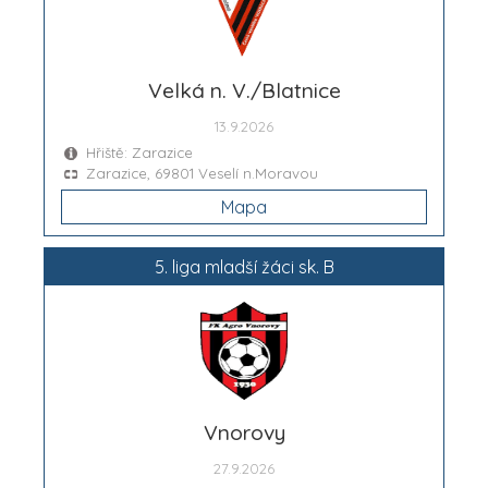
Velká n. V./Blatnice
13.9.2026
Hřiště: Zarazice
Zarazice, 69801 Veselí n.Moravou
Mapa
5. liga mladší žáci sk. B
Vnorovy
27.9.2026