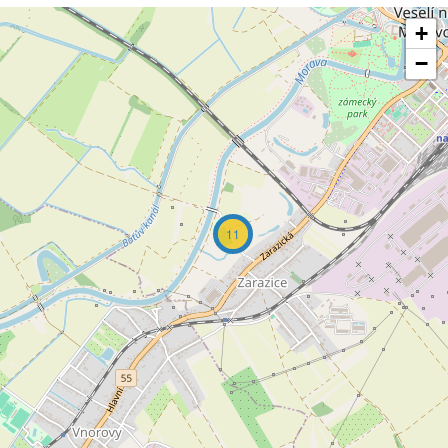
+
−
11