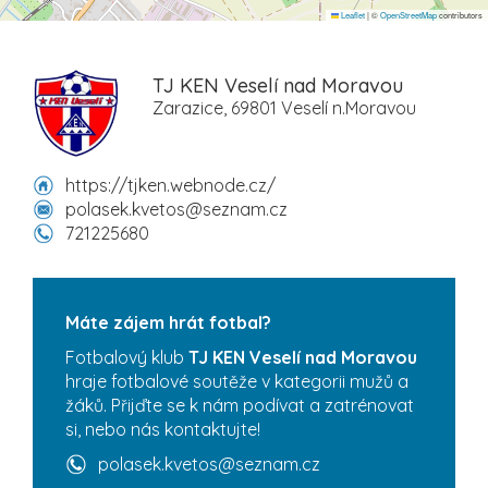
Leaflet
|
©
OpenStreetMap
contributors
TJ KEN Veselí nad Moravou
Zarazice, 69801 Veselí n.Moravou
https://tjken.webnode.cz/
polasek.kvetos@seznam.cz
721225680
Máte zájem hrát fotbal?
Fotbalový klub
TJ KEN Veselí nad Moravou
hraje fotbalové soutěže v kategorii mužů a
žáků. Přijďte se k nám podívat a zatrénovat
si, nebo nás kontaktujte!
polasek.kvetos@seznam.cz