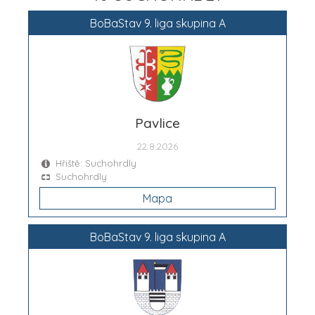
BoBaStav 9. liga skupina A
Pavlice
22.8.2026
Hřiště: Suchohrdly
Suchohrdly
Mapa
BoBaStav 9. liga skupina A