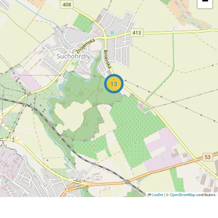
−
13
Leaflet
|
©
OpenStreetMap
contributors