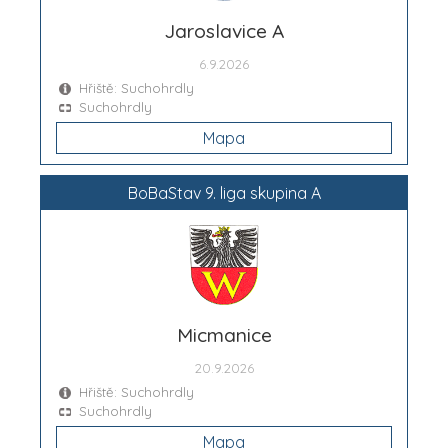
Jaroslavice A
6.9.2026
Hřiště: Suchohrdly
Suchohrdly
Mapa
BoBaStav 9. liga skupina A
Micmanice
20.9.2026
Hřiště: Suchohrdly
Suchohrdly
Mapa