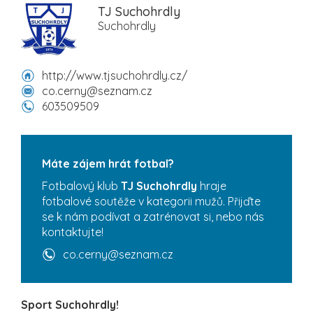
TJ Suchohrdly
Suchohrdly
http://www.tjsuchohrdly.cz/
co.cerny@seznam.cz
603509509
Máte zájem hrát fotbal?
Fotbalový klub
TJ Suchohrdly
hraje
fotbalové soutěže v kategorii mužů. Přijďte
se k nám podívat a zatrénovat si, nebo nás
kontaktujte!
co.cerny@seznam.cz
Sport Suchohrdly!