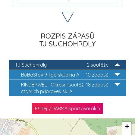
ROZPIS ZÁPASŮ
TJ SUCHOHRDLY
TJ Suchohrdly
2 soutěže
BoBaStav 9. liga skupina A
10 zápasů
KINDERWELT Okresní soutěž
18 zápasů
starších přípravek sk. A
Přidej ZDARMA sportovní akci
+