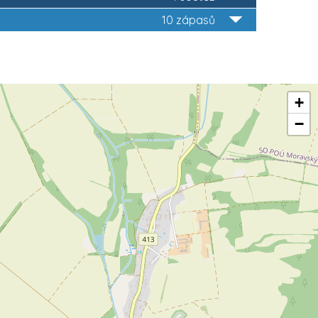
10 zápasů
+
−