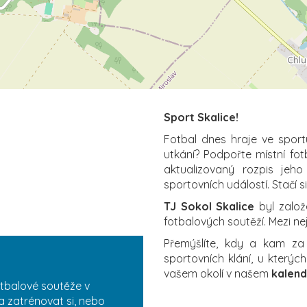
Sport Skalice!
Fotbal dnes hraje ve sport
utkání? Podpořte místní fo
aktualizovaný rozpis jeho
sportovních událostí. Stačí s
TJ Sokol Skalice
byl založ
fotbalových soutěží. Mezi ne
Přemýšlíte, kdy a kam z
sportovních klání, u který
vašem okolí v našem
kalend
otbalové soutěže v
a zatrénovat si, nebo