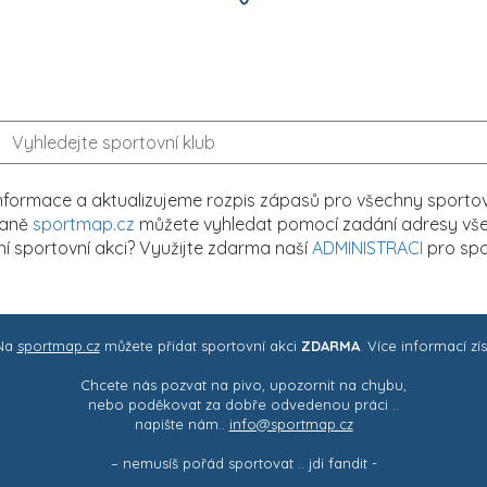
formace a aktualizujeme rozpis zápasů pro všechny sportovn
traně
sportmap.cz
můžete vyhledat pomocí zadání adresy všech
tní sportovní akci? Využijte zdarma naší
ADMINISTRACI
pro spo
 Na
sportmap.cz
můžete přidat sportovní akci
ZDARMA
. Více informací zí
Chcete nás pozvat na pivo, upozornit na chybu,
nebo poděkovat za dobře odvedenou práci ..
napište nám..
info@sportmap.cz
– nemusíš pořád sportovat .. jdi fandit -