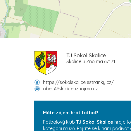
TJ Sokol Skalice
Skalice u Znojma 67171
https://sokolskalice.estranky.cz/
obec@skaliceuznojma.cz
Máte zájem hrát fotbal?
Fotbalový klub
TJ Sokol Skalice
hraje f
kategorii mužů. Přijďte se k nám podívat 