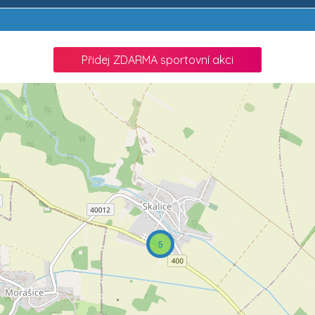
Přidej ZDARMA sportovní akci
5