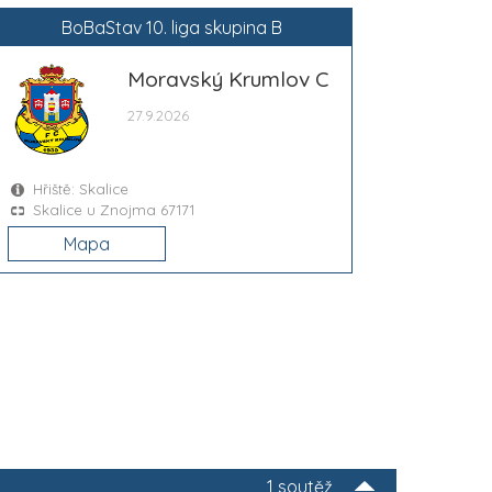
BoBaStav 10. liga skupina B
Moravský Krumlov C
27.9.2026
Hřiště: Skalice
Skalice u Znojma 67171
Mapa
1 soutěž