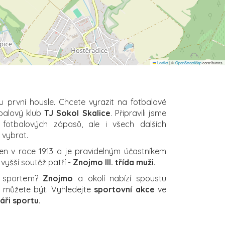
Leaflet
|
©
OpenStreetMap
contributors
u první housle. Chcete vyrazit na fotbalové
tbalový klub
TJ Sokol Skalice
. Připravili jsme
 fotbalových zápasů, ale i všech dalších
i vybrat.
en v roce 1913 a je pravidelným účastníkem
jvyšší soutěž patří -
Znojmo III. třída muži
.
a sportem?
Znojmo
a okolí nabízí spoustu
ch můžete být. Vyhledejte
sportovní akce
ve
áři sportu
.