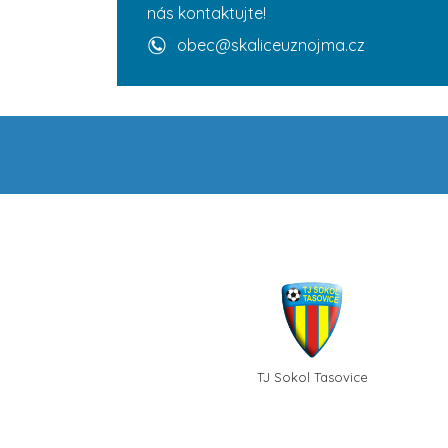
nás kontaktujte!
obec@skaliceuznojma.cz
TJ Sokol Tasovice