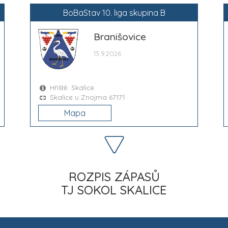
BoBaStav 10. liga skupina B
Branišovice
13.9.2026
Hřiště: Skalice
Skalice u Znojma 67171
Mapa
ROZPIS ZÁPASŮ
TJ SOKOL SKALICE