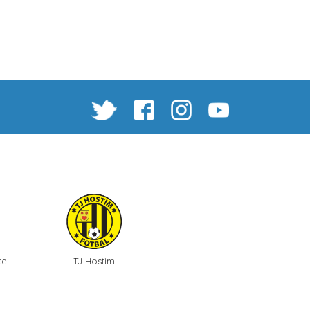
ce
TJ Hostim