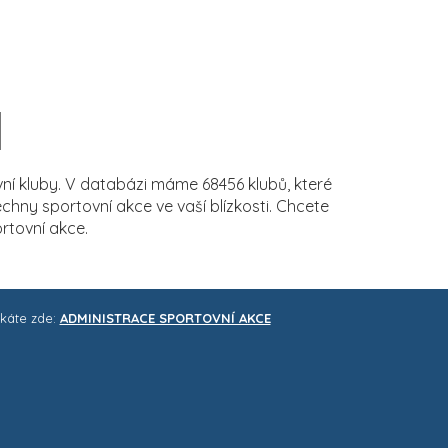
í kluby. V databázi máme 68456 klubů, které
ny sportovní akce ve vaší blízkosti. Chcete
rtovní akce.
skáte zde:
ADMINISTRACE SPORTOVNÍ AKCE