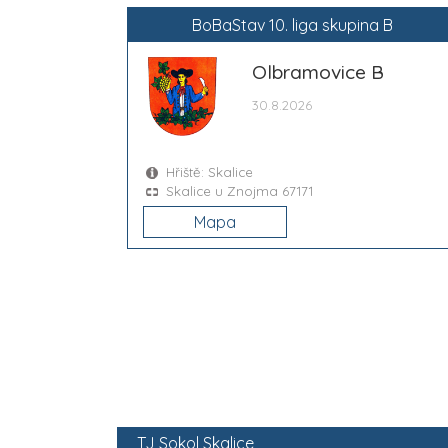
BoBaStav 10. liga skupina B
Olbramovice B
30.8.2026
Hřiště: Skalice
Skalice u Znojma 67171
Mapa
TJ Sokol Skalice