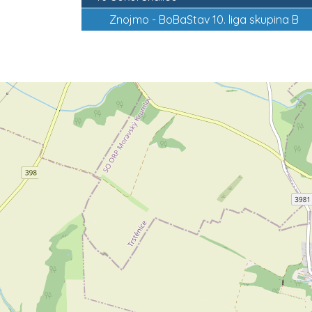
Znojmo -
BoBaStav 10. liga skupina B