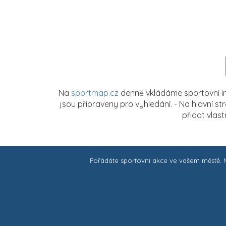
Na
sportmap.cz
denně vkládáme sportovní in
jsou připraveny pro vyhledání. - Na hlavní s
přidat vlas
Pořádáte sportovní akce ve vašem městě.