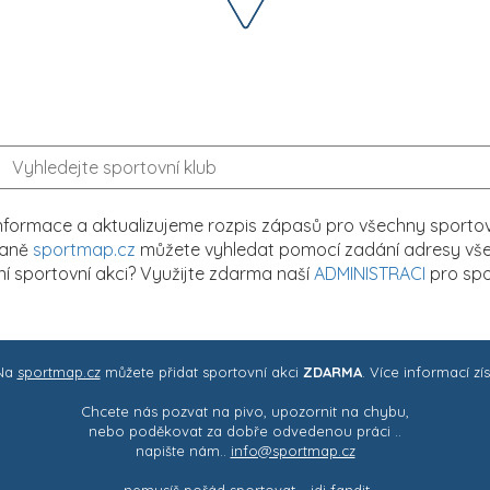
formace a aktualizujeme rozpis zápasů pro všechny sportovn
traně
sportmap.cz
můžete vyhledat pomocí zadání adresy všech
tní sportovní akci? Využijte zdarma naší
ADMINISTRACI
pro spo
 Na
sportmap.cz
můžete přidat sportovní akci
ZDARMA
. Více informací zí
Chcete nás pozvat na pivo, upozornit na chybu,
nebo poděkovat za dobře odvedenou práci ..
napište nám..
info@sportmap.cz
– nemusíš pořád sportovat .. jdi fandit -