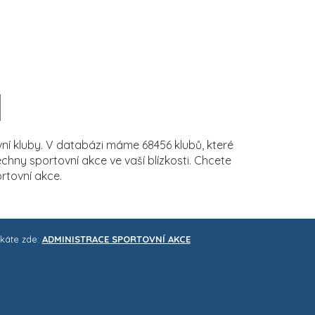
í kluby. V databázi máme 68456 klubů, které
ny sportovní akce ve vaší blízkosti. Chcete
rtovní akce.
skáte zde:
ADMINISTRACE SPORTOVNÍ AKCE