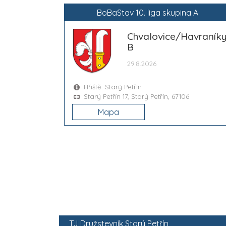
BoBaStav 10. liga skupina A
Chvalovice/Havraník
B
29.8.2026
Hřiště: Starý Petřín
Starý Petřín 17, Starý Petřín, 67106
Mapa
TJ Družstevník Starý Petřín