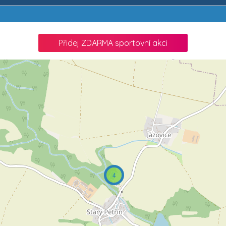
Přidej ZDARMA sportovní akci
4