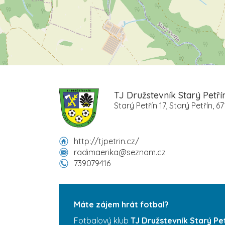
TJ Družstevník Starý Petří
Starý Petřín 17, Starý Petřín, 6
http://tjpetrin.cz/
radimaerika@seznam.cz
739079416
Máte zájem hrát fotbal?
Fotbalový klub
TJ Družstevník Starý Pe