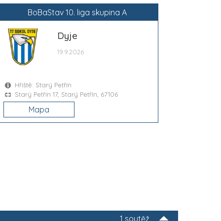
BoBaStav 10. liga skupina A
Dyje
19.9.2026
Hřiště: Starý Petřín
Starý Petřín 17, Starý Petřín, 67106
Mapa
1 soutěž