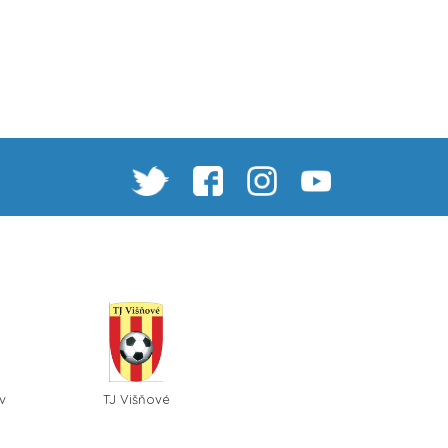
v
TJ Višňové