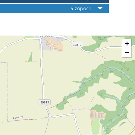
9 zápasů
+
−