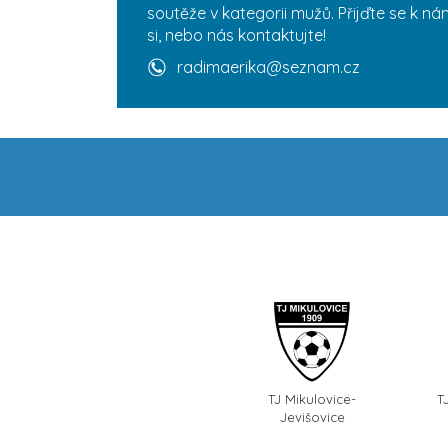
soutěže v kategorii mužů. Přijďte se k n
si, nebo nás kontaktujte!
radimaerika@seznam.cz
TJ Mikulovice-
T
Jevišovice