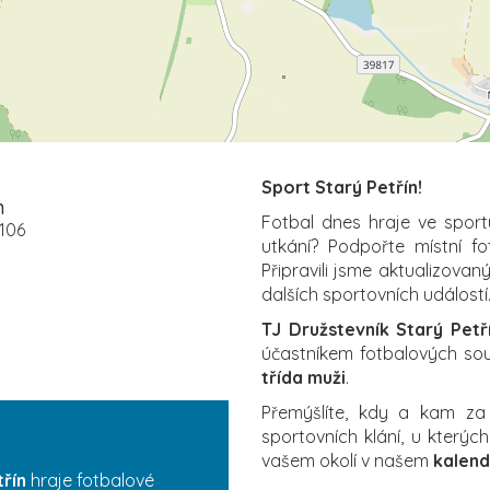
Sport Starý Petřín!
n
Fotbal dnes hraje ve sport
7106
utkání? Podpořte místní f
Připravili jsme aktualizovan
dalších sportovních událostí.
TJ Družstevník Starý Petř
účastníkem fotbalových sout
třída muži
.
Přemýšlíte, kdy a kam z
sportovních klání, u který
vašem okolí v našem
kalend
třín
hraje fotbalové