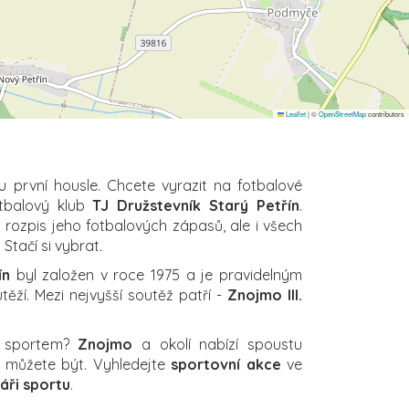
Leaflet
|
©
OpenStreetMap
contributors
u první housle. Chcete vyrazit na fotbalové
otbalový klub
TJ Družstevník Starý Petřín
.
ý rozpis jeho fotbalových zápasů, ale i všech
 Stačí si vybrat.
ín
byl založen v roce 1975 a je pravidelným
ěží. Mezi nejvyšší soutěž patří -
Znojmo III.
a sportem?
Znojmo
a okolí nabízí spoustu
ch můžete být. Vyhledejte
sportovní akce
ve
áři sportu
.