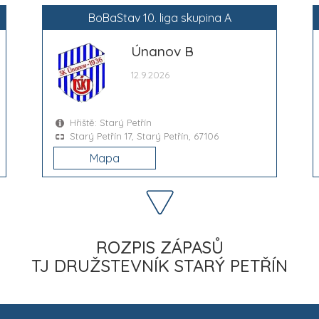
BoBaStav 10. liga skupina A
y
Únanov B
12.9.2026
Hřiště: Starý Petřín
Starý Petřín 17, Starý Petřín, 67106
Mapa
ROZPIS ZÁPASŮ
TJ DRUŽSTEVNÍK STARÝ PETŘÍN