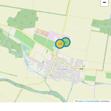
−
4
22
Leaflet
|
©
OpenStreetMap
contributors