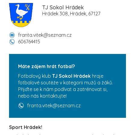
TJ Sokol Hrádek
Hrádek 308, Hrádek, 67127
franta.vitek@seznam.cz
606764415
Máte zájem hrát fotbal?
Fotbalový klub
TJ Sokol Hrádek
hraje
fotbalové soutěže v kategorii mužů a žáků.
Přijďte se k nám podívat a zatrénovat si,
nebo nás kontaktujte!
franta.vitek@seznam.cz
Sport Hrádek!