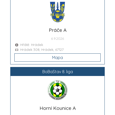
Práče A
6.9.2026
Hřiště: Hrádek
Hrádek 308, Hrádek, 67127
Mapa
BoBaStav 8. liga
Horní Kounice A