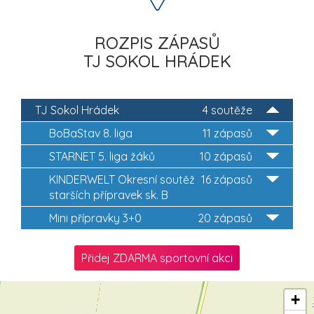
ROZPIS ZÁPASŮ
TJ SOKOL HRÁDEK
TJ Sokol Hrádek
4 soutěže
BoBaStav 8. liga
11 zápasů
STARNET 5. liga žáků
10 zápasů
KINDERWELT Okresní soutěž
16 zápasů
starších přípravek sk. B
Mini přípravky 3+0
20 zápasů
Přidej ZDARMA sportovní akci
+