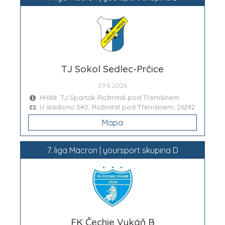
TJ Sokol Sedlec-Prčice
29.8.2026
Hřiště: TJ Spartak Rožmitál pod Třemšínem
U stadionu 540, Rožmitál pod Třemšínem, 26242
Mapa
7. liga Macron | yoursport skupina D
FK Čechie Vykáň B