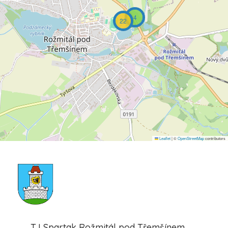
4
22
Leaflet
|
©
OpenStreetMap
contributors
TJ Spartak Rožmitál pod Třemšínem