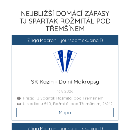
NEJBLIŽŠÍ DOMÁCÍ ZÁPASY
TJ SPARTAK ROŽMITÁL POD
TŘEMŠÍNEM
7. liga Macron | yoursport skupina D
SK Kazín - Dolní Mokropsy
16.8.2026
Hřiště: TJ Spartak Rožmitál pod Třemšínem
U stadionu 540, Rožmitál pod Třemšínem, 26242
Mapa
7. liga Macron | yoursport skupina D