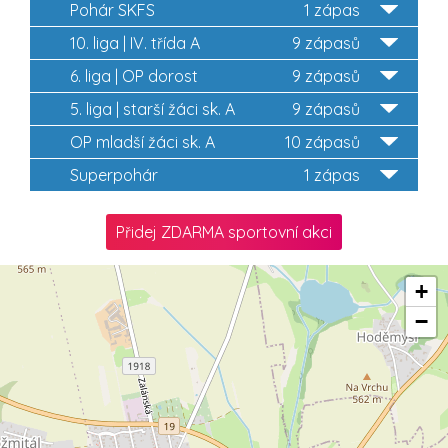
Pohár SKFS
1 zápas
10. liga | IV. třída A
9 zápasů
6. liga | OP dorost
9 zápasů
5. liga | starší žáci sk. A
9 zápasů
OP mladší žáci sk. A
10 zápasů
Superpohár
1 zápas
Přidej ZDARMA sportovní akci
+
−