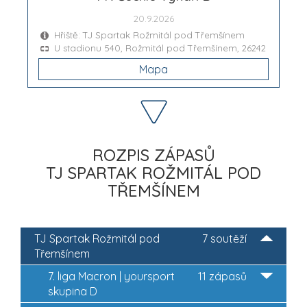
20.9.2026
Hřiště: TJ Spartak Rožmitál pod Třemšínem
U stadionu 540, Rožmitál pod Třemšínem, 26242
Mapa
ROZPIS ZÁPASŮ
TJ SPARTAK ROŽMITÁL POD
TŘEMŠÍNEM
TJ Spartak Rožmitál pod
7 soutěží
Třemšínem
7. liga Macron | yoursport
11 zápasů
skupina D