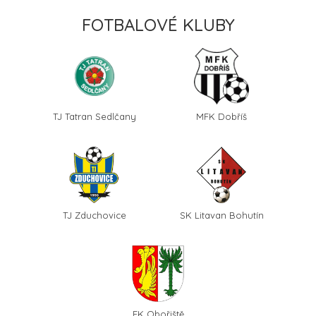
FOTBALOVÉ KLUBY
TJ Tatran Sedlčany
MFK Dobříš
TJ Zduchovice
SK Litavan Bohutín
FK Obořiště