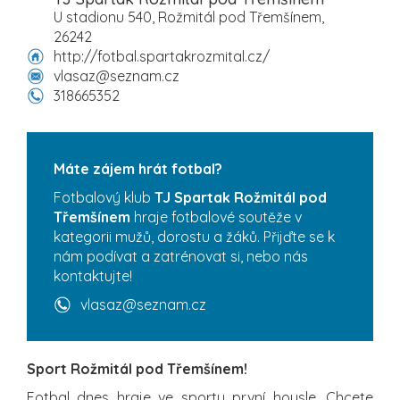
U stadionu 540, Rožmitál pod Třemšínem,
26242
http://fotbal.spartakrozmital.cz/
vlasaz@seznam.cz
318665352
Máte zájem hrát fotbal?
Fotbalový klub
TJ Spartak Rožmitál pod
Třemšínem
hraje fotbalové soutěže v
kategorii mužů, dorostu a žáků. Přijďte se k
nám podívat a zatrénovat si, nebo nás
kontaktujte!
vlasaz@seznam.cz
Sport Rožmitál pod Třemšínem!
Fotbal dnes hraje ve sportu první housle. Chcete