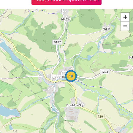
+
−
18