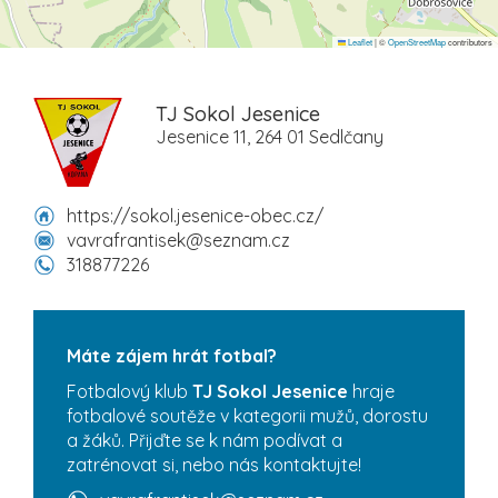
Leaflet
|
©
OpenStreetMap
contributors
TJ Sokol Jesenice
Jesenice 11, 264 01 Sedlčany
https://sokol.jesenice-obec.cz/
vavrafrantisek@seznam.cz
318877226
Máte zájem hrát fotbal?
Fotbalový klub
TJ Sokol Jesenice
hraje
fotbalové soutěže v kategorii mužů, dorostu
a žáků. Přijďte se k nám podívat a
zatrénovat si, nebo nás kontaktujte!