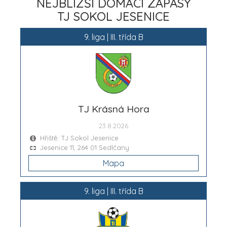
NEJBLIŽŠÍ DOMÁCÍ ZÁPASY
TJ SOKOL JESENICE
9. liga | III. třída B
TJ Krásná Hora
23.8.2026
Hřiště: TJ Sokol Jesenice
Jesenice 11, 264 01 Sedlčany
Mapa
9. liga | III. třída B