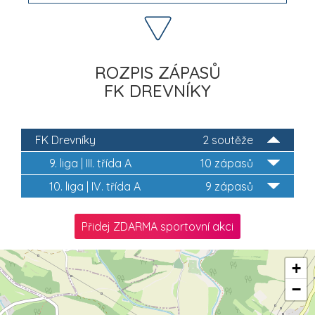
ROZPIS ZÁPASŮ
FK DREVNÍKY
FK Drevníky
2 soutěže
9. liga | III. třída A
10 zápasů
10. liga | IV. třída A
9 zápasů
Přidej ZDARMA sportovní akci
+
−