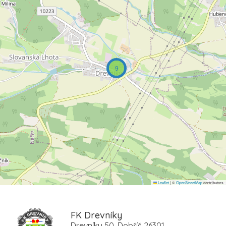
9
Leaflet
|
©
OpenStreetMap
contributors
FK Drevníky
Drevníky 50, Dobříš 26301