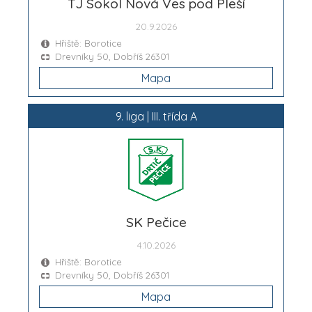
TJ Sokol Nová Ves pod Pleší
20.9.2026
Hřiště: Borotice
Drevníky 50, Dobříš 26301
Mapa
9. liga | III. třída A
SK Pečice
4.10.2026
Hřiště: Borotice
Drevníky 50, Dobříš 26301
Mapa