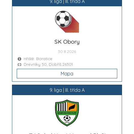
9. liga | III. třída A
SK Obory
30.8.2026
Hřiště: Borotice
Drevníky 50, Dobříš 26301
Mapa
9. liga | III. třída A