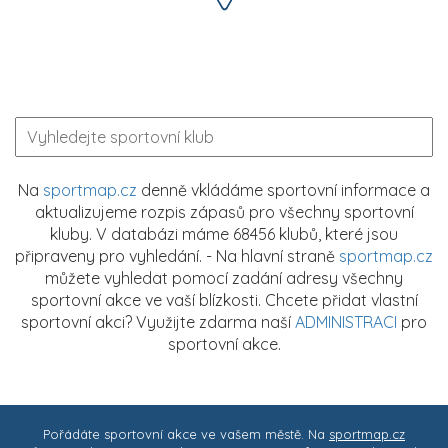
Na
sportmap.cz
denně vkládáme sportovní informace a
aktualizujeme rozpis zápasů pro všechny sportovní
kluby. V databázi máme 68456 klubů, které jsou
připraveny pro vyhledání. - Na hlavní straně
sportmap.cz
můžete vyhledat pomocí zadání adresy všechny
sportovní akce ve vaší blízkosti. Chcete přidat vlastní
sportovní akci? Využijte zdarma naší
ADMINISTRACI
pro
sportovní akce.
Pořádáte sportovní akce ve vašem městě. Na
sportmap.cz