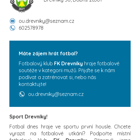
ou.drevniky@seznam.cz
602578978
Máte zájem hrát fotbal?
Fotbalový klub
FK Drevníky
hraje fotbalové
soutěže v kategorii mužů. Přijďte se k nám
podívat a zatrénovat si, nebo nás
kontaktujte!
ou.drevniky@seznam.cz
Sport Drevníky!
Fotbal dnes hraje ve sportu první housle. Chcete
vyrazit na fotbalové utkání? Podpořte místní