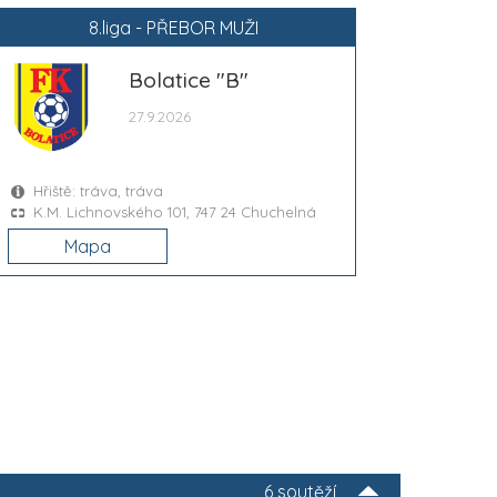
8.liga - PŘEBOR MUŽI
Bolatice "B"
27.9.2026
Hřiště: tráva, tráva
K.M. Lichnovského 101, 747 24 Chuchelná
Mapa
6 soutěží