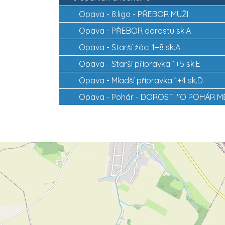
Opava -
8.liga - PŘEBOR MUŽI
Opava -
PŘEBOR dorostu sk.A
Opava -
Starší žáci 1+8 sk.A
Opava -
Starší přípravka 1+5 sk.E
Opava -
Mladší přípravka 1+4 sk.D
Opava -
Pohár - DOROST: "O POHÁR M