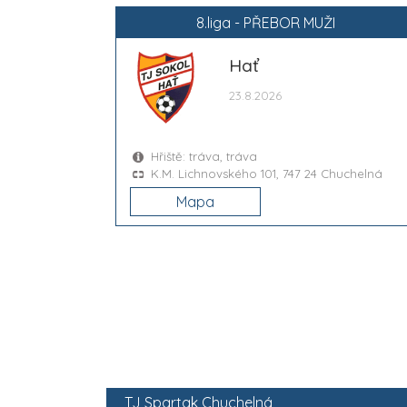
8.liga - PŘEBOR MUŽI
Hať
23.8.2026
Hřiště: tráva, tráva
K.M. Lichnovského 101, 747 24 Chuchelná
Mapa
TJ Spartak Chuchelná