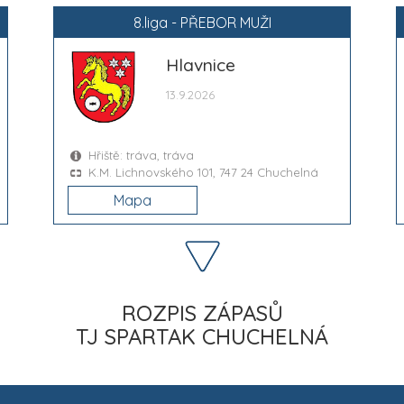
8.liga - PŘEBOR MUŽI
Hlavnice
13.9.2026
Hřiště: tráva, tráva
K.M. Lichnovského 101, 747 24 Chuchelná
Mapa
ROZPIS ZÁPASŮ
TJ SPARTAK CHUCHELNÁ