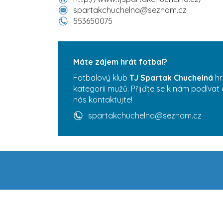
spartakchuchelna@seznam.cz
553650075
Máte zájem hrát fotbal?
Fotbalový klub
TJ Spartak Chuchelná
hr
kategorii mužů. Přijďte se k nám podívat 
nás kontaktujte!
spartakchuchelna@seznam.cz