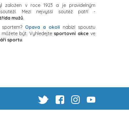
l založen v roce 1923 a je pravidelným
soutěží. Mezi nejvyšší soutěž patří -
 třída mužů
.
a sportem?
Opava a okolí
nabízí spoustu
ch můžete být. Vyhledejte
sportovní akce
ve
áři sportu
.