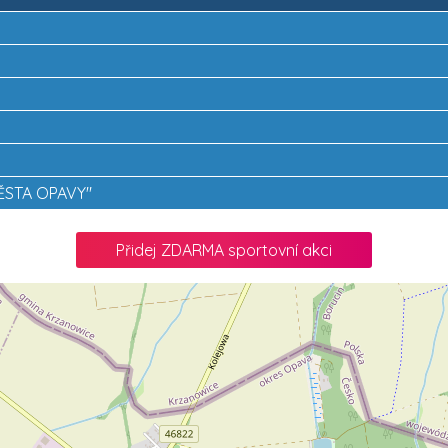
ĚSTA OPAVY"
Přidej ZDARMA sportovní akci