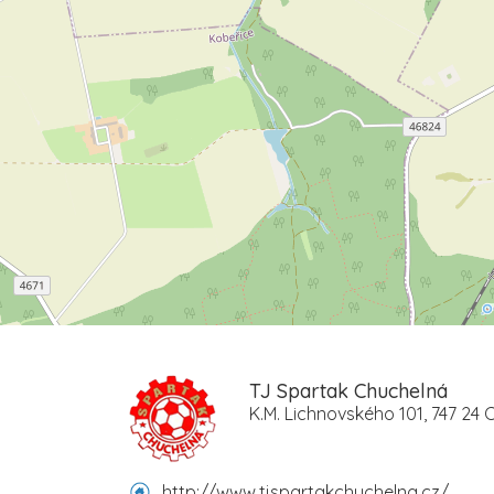
TJ Spartak Chuchelná
K.M. Lichnovského 101, 747 24
http://www.tjspartakchuchelna.cz/