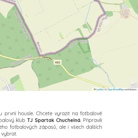
Leaflet
|
©
OpenStreetMap
contributors
u první housle. Chcete vyrazit na fotbalové
tbalový klub
TJ Spartak Chuchelná
. Připravili
eho fotbalových zápasů, ale i všech dalších
i vybrat.