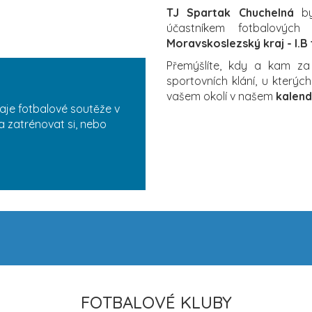
TJ Spartak Chuchelná
by
účastníkem fotbalových 
Moravskoslezský kraj - I.B
Přemýšlíte, kdy a kam z
sportovních klání, u který
vašem okolí v našem
kalend
aje fotbalové soutěže v
a zatrénovat si, nebo
FOTBALOVÉ KLUBY