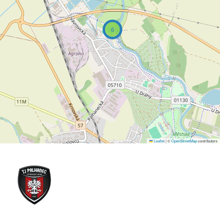
6
Leaflet
|
©
OpenStreetMap
contributors