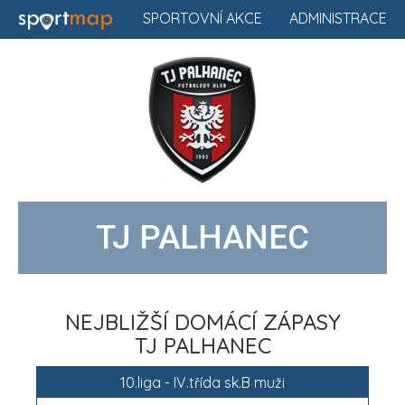
SPORTOVNÍ AKCE
ADMINISTRACE
TJ PALHANEC
NEJBLIŽŠÍ DOMÁCÍ ZÁPASY
TJ PALHANEC
10.liga - IV.třída sk.B muži