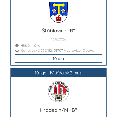
Štáblovice "B"
16.8.2026
Hřiště: tráva
Karlovecká 226/52, 74707 Vávrovice, Opava
Mapa
10.liga - IV.třída sk.B muži
Hradec n/M "B"