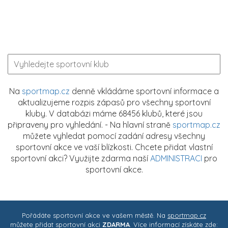
Na
sportmap.cz
denně vkládáme sportovní informace a
aktualizujeme rozpis zápasů pro všechny sportovní
kluby. V databázi máme 68456 klubů, které jsou
připraveny pro vyhledání. - Na hlavní straně
sportmap.cz
můžete vyhledat pomocí zadání adresy všechny
sportovní akce ve vaší blízkosti. Chcete přidat vlastní
sportovní akci? Využijte zdarma naší
ADMINISTRACI
pro
sportovní akce.
Pořádáte sportovní akce ve vašem městě. Na
sportmap.cz
můžete přidat sportovní akci
ZDARMA
. Více informací získáte zde: