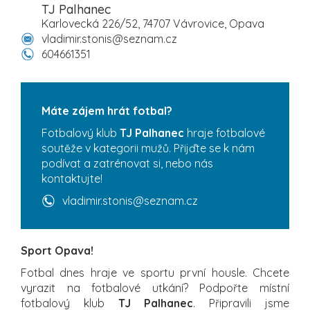
TJ Palhanec
Karlovecká 226/52, 74707 Vávrovice, Opava
vladimir.stonis@seznam.cz
604661351
Máte zájem hrát fotbal?
Fotbalový klub
TJ Palhanec
hraje fotbalové
soutěže v kategorii mužů. Přijďte se k nám
podívat a zatrénovat si, nebo nás
kontaktujte!
vladimir.stonis@seznam.cz
Sport Opava!
Fotbal dnes hraje ve sportu první housle. Chcete
vyrazit na fotbalové utkání? Podpořte místní
fotbalový klub
TJ Palhanec
. Připravili jsme