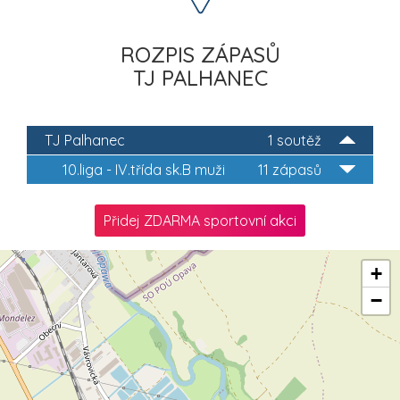
ROZPIS ZÁPASŮ
TJ PALHANEC
TJ Palhanec
1 soutěž
10.liga - IV.třída sk.B muži
11 zápasů
Přidej ZDARMA sportovní akci
+
−