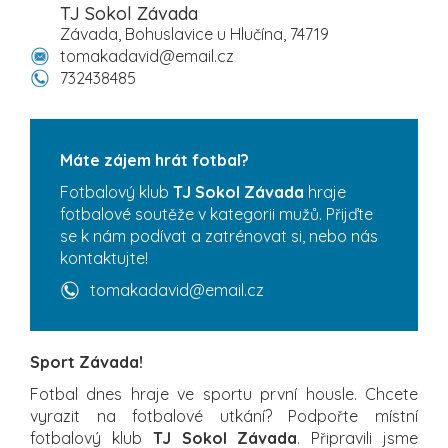
TJ Sokol Závada
Závada, Bohuslavice u Hlučína, 74719
tomakadavid@email.cz
732438485
Máte zájem hrát fotbal?
Fotbalový klub
TJ Sokol Závada
hraje
fotbalové soutěže v kategorii mužů. Přijďte
se k nám podívat a zatrénovat si, nebo nás
kontaktujte!
tomakadavid@email.cz
Sport Závada!
Fotbal dnes hraje ve sportu první housle. Chcete
vyrazit na fotbalové utkání? Podpořte místní
fotbalový klub
TJ Sokol Závada
. Připravili jsme