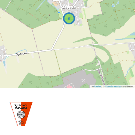
6
Leaflet
|
©
OpenStreetMap
contributors