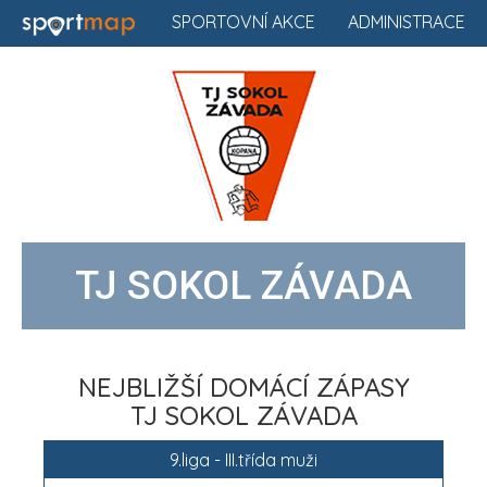
SPORTOVNÍ AKCE
ADMINISTRACE
TJ SOKOL ZÁVADA
NEJBLIŽŠÍ DOMÁCÍ ZÁPASY
TJ SOKOL ZÁVADA
9.liga - III.třída muži