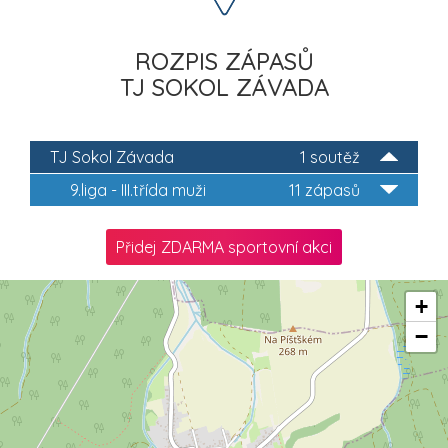
ROZPIS ZÁPASŮ
TJ SOKOL ZÁVADA
TJ Sokol Závada
1 soutěž
9.liga - III.třída muži
11 zápasů
Přidej ZDARMA sportovní akci
+
−