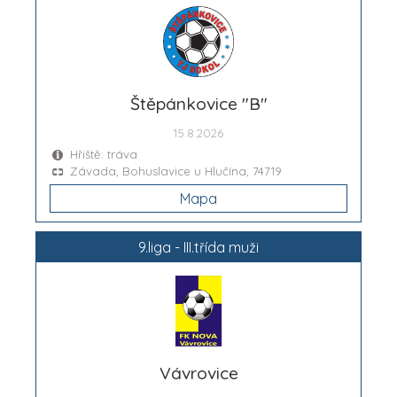
Štěpánkovice "B"
15.8.2026
Hřiště: tráva
Závada, Bohuslavice u Hlučína, 74719
Mapa
9.liga - III.třída muži
Vávrovice