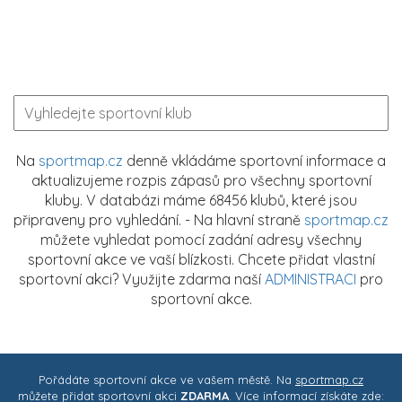
Na
sportmap.cz
denně vkládáme sportovní informace a
aktualizujeme rozpis zápasů pro všechny sportovní
kluby. V databázi máme 68456 klubů, které jsou
připraveny pro vyhledání. - Na hlavní straně
sportmap.cz
můžete vyhledat pomocí zadání adresy všechny
sportovní akce ve vaší blízkosti. Chcete přidat vlastní
sportovní akci? Využijte zdarma naší
ADMINISTRACI
pro
sportovní akce.
Pořádáte sportovní akce ve vašem městě. Na
sportmap.cz
můžete přidat sportovní akci
ZDARMA
. Více informací získáte zde: