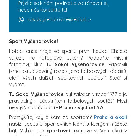
Přijďte se k nám podívat a zatrénovat si,
nebo nás kontaktujte!
sokolvysehorovice@email.cz
Sport Vyšehořovice!
Fotbal dnes hraje ve sportu první housle. Chcete
vyrazit na fotbalové utkání? Podpořte místní
fotbalový klub
TJ Sokol Vyšehořovice
. Připravili
jsme aktualizovaný rozpis jeho fotbalových zápasů,
ale i všech dalších sportovních událostí. Stačí si
vybrat.
TJ Sokol Vyšehořovice
byl založen v roce 1937 a je
pravidelným účastníkem fotbalových soutěží. Mezi
nejvyšší soutěž patří -
Praha - východ 3.A
.
Přemýšlíte, kdy a kam za sportem?
Praha a okolí
nabízí spoustu sportovních klání, u kterých můžete
být. Vyhledejte
sportovní akce
ve vašem okolí v