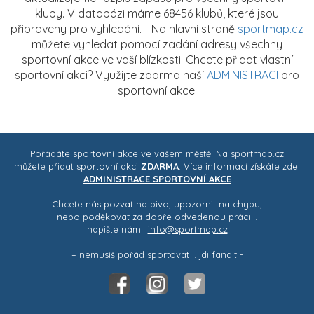
kluby. V databázi máme 68456 klubů, které jsou
připraveny pro vyhledání. - Na hlavní straně
sportmap.cz
můžete vyhledat pomocí zadání adresy všechny
sportovní akce ve vaší blízkosti. Chcete přidat vlastní
sportovní akci? Využijte zdarma naší
ADMINISTRACI
pro
sportovní akce.
Pořádáte sportovní akce ve vašem městě. Na
sportmap.cz
můžete přidat sportovní akci
ZDARMA
. Více informací získáte zde:
ADMINISTRACE SPORTOVNÍ AKCE
Chcete nás pozvat na pivo, upozornit na chybu,
nebo poděkovat za dobře odvedenou práci ..
napište nám..
info@sportmap.cz
– nemusíš pořád sportovat .. jdi fandit -