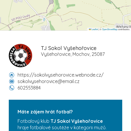
Leaflet
|
©
OpenStreetMap
contributors
TJ Sokol Vyšehořovice
Vyšehořovice, Mochov, 25087
https://sokolvysehorovice.webnode.cz/
sokolvysehorovice@email.cz
602553884
Máte zájem hrát fotbal?
Fotbalový klub
TJ Sokol Vyšehořovice
hraje fotbalové soutěže v kategorii mužů.