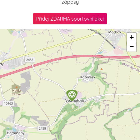
zápasy
Přidej ZDARMA sportovní akci
+
−