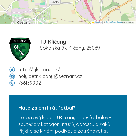
Leaflet
|
©
OpenStreetMap
contributors
TJ Klíčany
Sokolská 97, Klíčany, 25069
http://tjklicany.cz/
holy.petr.klicany@seznam.cz
736139902
Máte zájem hrát fotbal?
Fotbalový klub
TJ Klíčany
hraje fotbalové
soutěže v kategorii mužů, dorostu a žáků.
Přijďte se k nám podívat a zatrénovat si,