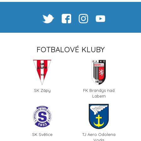
FOTBALOVÉ KLUBY
SK Zápy
FK Brandýs nad
Labem
SK Světice
TJ Aero Odolena
Voda