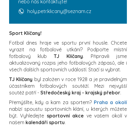
nebo nás kontaktujte!
holy.petr.klicany@seznam.cz
Sport Klíčany!
Fotbal dnes hraje ve sportu první housle. Chcete
vyrazit na fotbalové utkání? Podpořte místní
fotbalový klub
TJ Klíčany
. Připravili jsme
aktualizovaný rozpis jeho fotbalových zápasů, ale i
všech dalších sportovních událostí. Stačí si vybrat.
TJ Klíčany
byl založen v roce 1928 a je pravidelným
účastníkem fotbalových soutěží. Mezi nejvyšší
soutěž patří -
Středočeský kraj - krajský přebor
.
Přemýšlíte, kdy a kam za sportem?
Praha a okolí
nabízí spoustu sportovních klání, u kterých můžete
být. Vyhledejte
sportovní akce
ve vašem okolí v
našem
kalendáři sportu
.