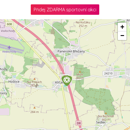
Přidej ZDARMA sportovní akci
+
−