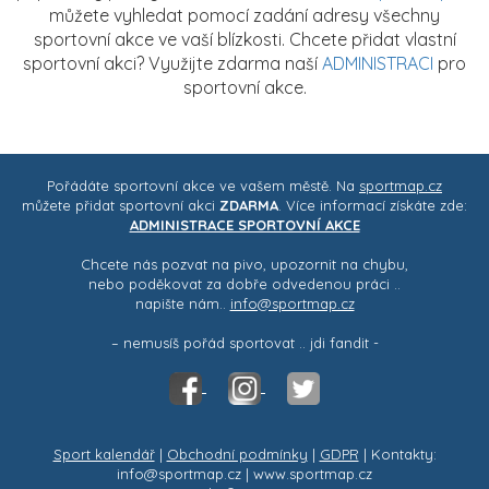
můžete vyhledat pomocí zadání adresy všechny
sportovní akce ve vaší blízkosti. Chcete přidat vlastní
sportovní akci? Využijte zdarma naší
ADMINISTRACI
pro
sportovní akce.
Pořádáte sportovní akce ve vašem městě. Na
sportmap.cz
můžete přidat sportovní akci
ZDARMA
. Více informací získáte zde:
ADMINISTRACE SPORTOVNÍ AKCE
Chcete nás pozvat na pivo, upozornit na chybu,
nebo poděkovat za dobře odvedenou práci ..
napište nám..
info@sportmap.cz
– nemusíš pořád sportovat .. jdi fandit -
Sport kalendář
|
Obchodní podmínky
|
GDPR
| Kontakty:
info@sportmap.cz | www.sportmap.cz