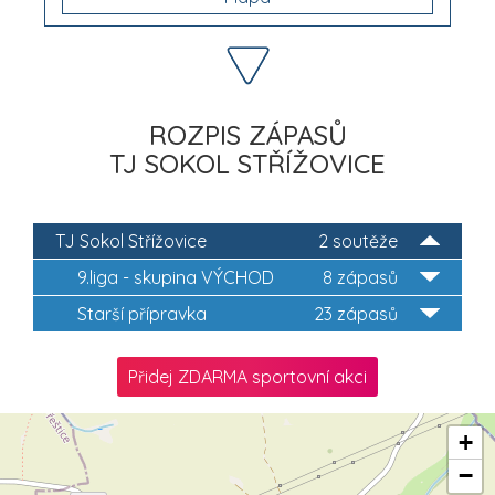
ROZPIS ZÁPASŮ
TJ SOKOL STŘÍŽOVICE
TJ Sokol Střížovice
2 soutěže
9.liga - skupina VÝCHOD
8 zápasů
Starší přípravka
23 zápasů
Přidej ZDARMA sportovní akci
+
−