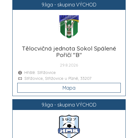
9.liga - skupina VÝCHOD
Tělocvičná jednota Sokol Spálené
Poříčí "B"
29.8.2026
Hřiště: Střížovice
Střížovice, Střížovice u Plzně, 33207
Mapa
9.liga - skupina VÝCHOD