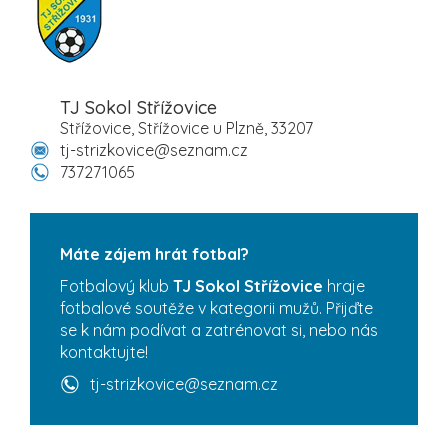
TJ Sokol Střížovice
Střížovice, Střížovice u Plzně, 33207
tj-strizkovice@seznam.cz
737271065
Máte zájem hrát fotbal?
Fotbalový klub
TJ Sokol Střížovice
hraje
fotbalové soutěže v kategorii mužů. Přijďte
se k nám podívat a zatrénovat si, nebo nás
kontaktujte!
tj-strizkovice@seznam.cz