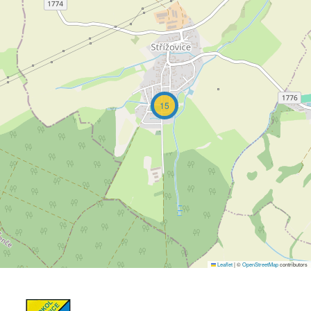
15
Leaflet
|
©
OpenStreetMap
contributors