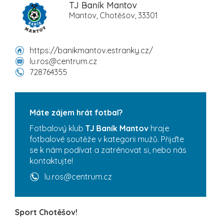
TJ Baník Mantov
Mantov, Chotěšov, 33301
https://banikmantov.estranky.cz/
lu.ros@centrum.cz
728764355
Máte zájem hrát fotbal?
Fotbalový klub
TJ Baník Mantov
hraje
fotbalové soutěže v kategorii mužů. Přijďte
se k nám podívat a zatrénovat si, nebo nás
kontaktujte!
lu.ros@centrum.cz
Sport Chotěšov!