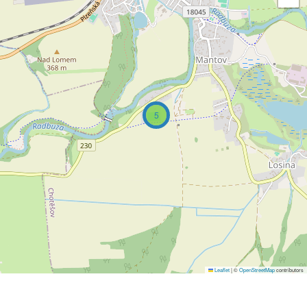
5
Leaflet
|
©
OpenStreetMap
contributors