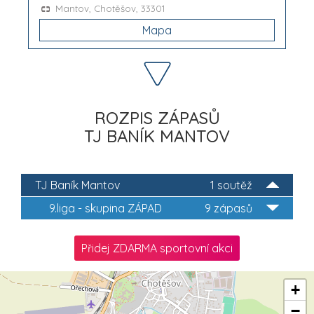
Mantov, Chotěšov, 33301
Mapa
ROZPIS ZÁPASŮ
TJ BANÍK MANTOV
TJ Baník Mantov
1 soutěž
9.liga - skupina ZÁPAD
9 zápasů
Přidej ZDARMA sportovní akci
+
−