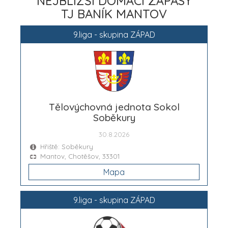
NEJBLIŽŠÍ DOMÁCÍ ZÁPASY
TJ BANÍK MANTOV
9.liga - skupina ZÁPAD
Tělovýchovná jednota Sokol
Soběkury
30.8.2026
Hřiště: Soběkury
Mantov, Chotěšov, 33301
Mapa
9.liga - skupina ZÁPAD