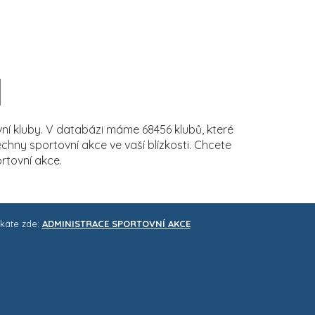
í kluby. V databázi máme 68456 klubů, které
ny sportovní akce ve vaší blízkosti. Chcete
rtovní akce.
skáte zde:
ADMINISTRACE SPORTOVNÍ AKCE