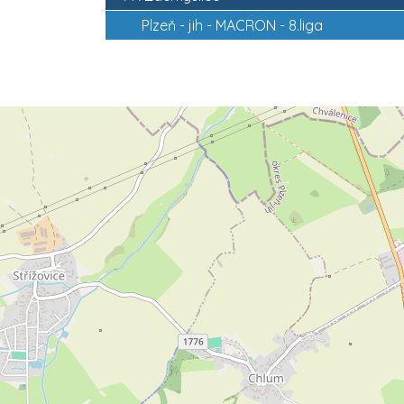
Plzeň - jih -
MACRON - 8.liga