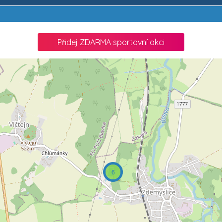
Přidej ZDARMA sportovní akci
6