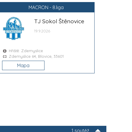
MACRON - 8.liga
TJ Sokol Štěnovice
19.9.2026
Hřiště: Zdemyslice
Zdemyslice 64, Blovice, 33601
Mapa
1 soutěž