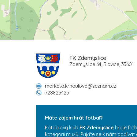
FK Zdemyslice
Zdemyslice 64, Blovice, 33601
marketa.krnoulova@seznam.cz
728825425
Máte zájem hrát fotbal?
Fotbalový klub
FK Zdemyslice
hraje fot
kategorii mužů. Přijďte se k nám podívat 