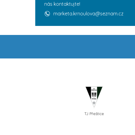
nás kontaktujte!
marketa.krnoulova@seznam.cz
TJ Přeštice