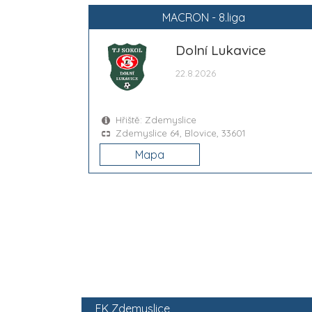
MACRON - 8.liga
Dolní Lukavice
22.8.2026
Hřiště: Zdemyslice
Zdemyslice 64, Blovice, 33601
Mapa
FK Zdemyslice