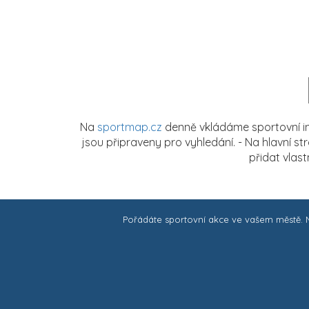
Na
sportmap.cz
denně vkládáme sportovní in
jsou připraveny pro vyhledání. - Na hlavní s
přidat vlas
Pořádáte sportovní akce ve vašem městě.