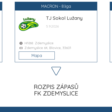
MACRON - 8.liga
TJ Sokol Lužany
5.9.2026
Hřiště: Zdemyslice
Zdemyslice 64, Blovice, 33601
Mapa
ROZPIS ZÁPASŮ
FK ZDEMYSLICE