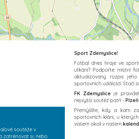
Sport Zdemyslice!
Fotbal dnes hraje ve sport
utkání? Podpořte místní f
aktualizovaný rozpis jeho
sportovních událostí. Stačí s
FK Zdemyslice
je pravidel
nejvyšší soutěž patří -
Plzeň
Přemýšlíte, kdy a kam 
sportovních klání, u který
vašem okolí v našem
kalend
balové soutěže v
a zatrénovat si, nebo