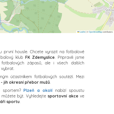
Leaflet
|
©
OpenStreetMap
contributors
u první housle. Chcete vyrazit na fotbalové
otbalový klub
FK Zdemyslice
. Připravili jsme
 fotbalových zápasů, ale i všech dalších
i vybrat.
ným účastníkem fotbalových soutěží. Mezi
 - jih okresní přebor mužů
.
za sportem?
Plzeň a okolí
nabízí spoustu
ch můžete být. Vyhledejte
sportovní akce
ve
áři sportu
.