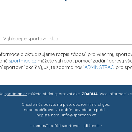
formace a aktualizujeme rozpis zápasů pro všechny sportovn
traně
sportmap.cz
můžete vyhledat pomocí zadání adresy všech
tní sportovní akci? Využijte zdarma naší
ADMINISTRACI
pro spo
 Na
sportmap.cz
můžete přidat sportovní akci
ZDARMA
. Více informací zí
Chcete nás pozvat na pivo, upozornit na chybu,
nebo poděkovat za dobře odvedenou práci ..
napište nám..
info@sportmap.cz
– nemusíš pořád sportovat .. jdi fandit -