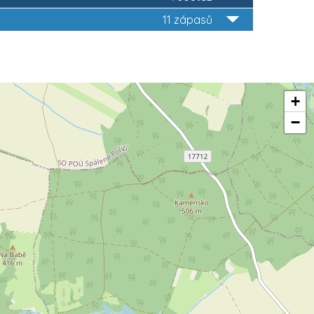
11 zápasů
+
−