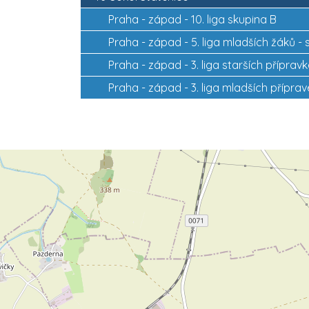
Praha - západ -
10. liga skupina B
Praha - západ -
5. liga mladších žáků -
Praha - západ -
3. liga starších příprav
Praha - západ -
3. liga mladších přípra