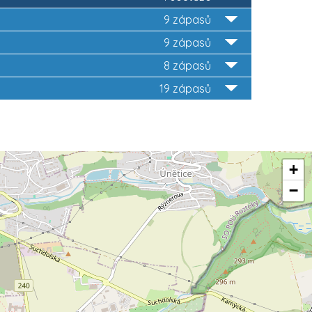
9 zápasů
9 zápasů
8 zápasů
19 zápasů
+
−