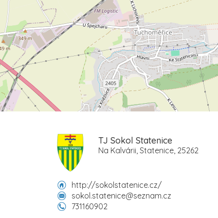
TJ Sokol Statenice
Na Kalvárii, Statenice, 25262
http://sokolstatenice.cz/
sokol.statenice@seznam.cz
731160902