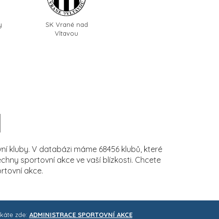
y
SK Vrané nad
Vltavou
í kluby. V databázi máme 68456 klubů, které
ny sportovní akce ve vaší blízkosti. Chcete
rtovní akce.
skáte zde:
ADMINISTRACE SPORTOVNÍ AKCE