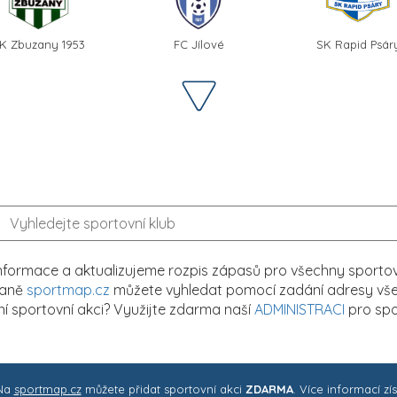
K Zbuzany 1953
FC Jílové
SK Rapid Psár
formace a aktualizujeme rozpis zápasů pro všechny sportovn
traně
sportmap.cz
můžete vyhledat pomocí zadání adresy všech
tní sportovní akci? Využijte zdarma naší
ADMINISTRACI
pro spo
 Na
sportmap.cz
můžete přidat sportovní akci
ZDARMA
. Více informací zí