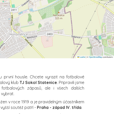
Leaflet
|
©
OpenStreetMap
contributors
u první housle. Chcete vyrazit na fotbalové
balový klub
TJ Sokol Statenice
. Připravili jsme
 fotbalových zápasů, ale i všech dalších
i vybrat.
ožen v roce 1919 a je pravidelným účastníkem
jvyšší soutěž patří -
Praha - západ IV. třída
.