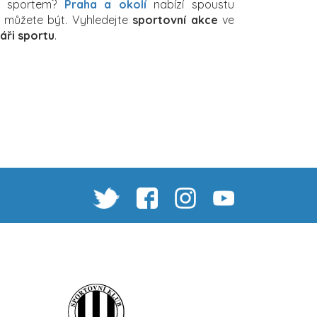
a sportem?
Praha a okolí
nabízí spoustu
ch můžete být. Vyhledejte
sportovní akce
ve
áři sportu
.