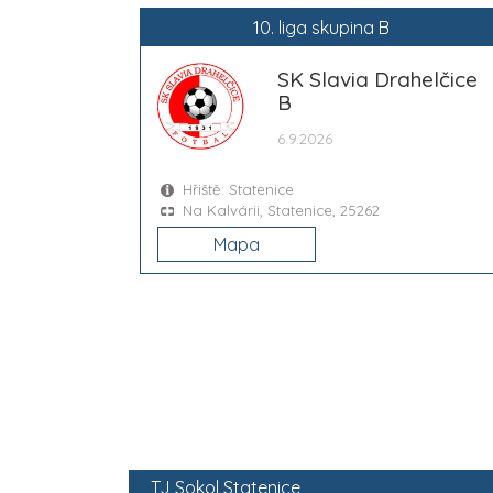
10. liga skupina B
SK Slavia Drahelčice
B
6.9.2026
Hřiště: Statenice
Na Kalvárii, Statenice, 25262
Mapa
TJ Sokol Statenice