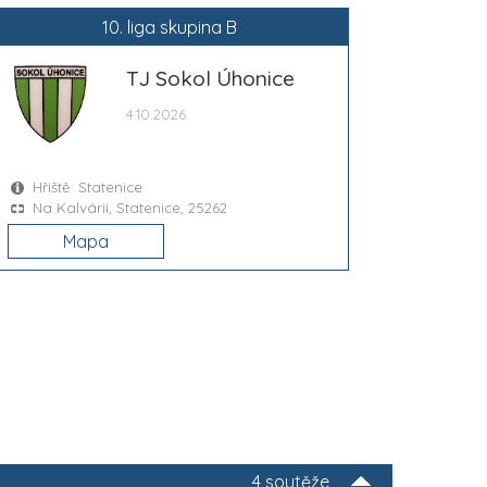
10. liga skupina B
TJ Sokol Úhonice
4.10.2026
Hřiště: Statenice
Na Kalvárii, Statenice, 25262
Mapa
4 soutěže