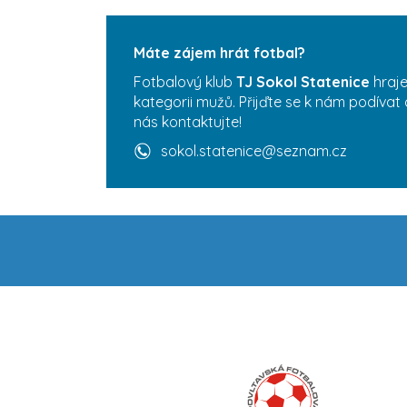
Máte zájem hrát fotbal?
Fotbalový klub
TJ Sokol Statenice
hraje
kategorii mužů. Přijďte se k nám podívat 
nás kontaktujte!
sokol.statenice@seznam.cz