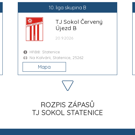
10. liga skupina B
TJ Sokol Červený
Újezd B
20.9.2026
Hřiště: Statenice
Na Kalvárii, Statenice, 25262
Mapa
ROZPIS ZÁPASŮ
TJ SOKOL STATENICE