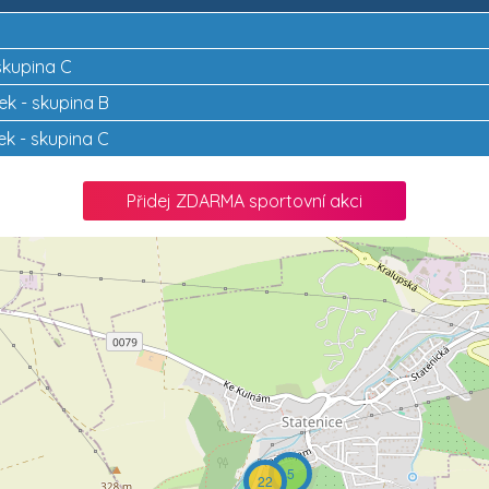
 skupina C
kek - skupina B
vek - skupina C
Přidej ZDARMA sportovní akci
5
22