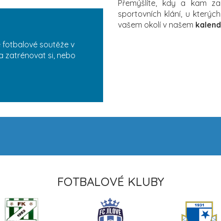
Přemýšlíte, kdy a kam z
sportovních klání, u který
vašem okolí v našem
kalend
 fotbalové soutěže v
a zatrénovat si, nebo
FOTBALOVÉ KLUBY