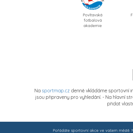
Povltavská
F
fotbalová
akademie
Na
sportmap.cz
denně vkládáme sportovní in
jsou připraveny pro vyhledání. - Na hlavní s
přidat vlas
Pořádáte sportovní akce ve vašem městě.