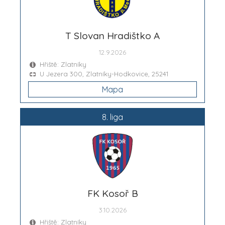
T Slovan Hradištko A
12.9.2026
Hřiště: Zlatníky
U Jezera 300, Zlatníky-Hodkovice, 25241
Mapa
8. liga
FK Kosoř B
3.10.2026
Hřiště: Zlatníky