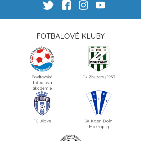
FOTBALOVÉ KLUBY
Povltavská
FK Zbuzany 1953
fotbalová
akademie
FC Jílové
SK Kazín Dolní
Mokropsy