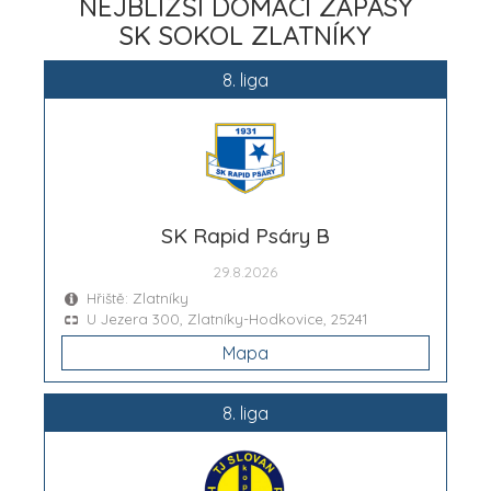
NEJBLIŽŠÍ DOMÁCÍ ZÁPASY
SK SOKOL ZLATNÍKY
8. liga
SK Rapid Psáry B
29.8.2026
Hřiště: Zlatníky
U Jezera 300, Zlatníky-Hodkovice, 25241
Mapa
8. liga