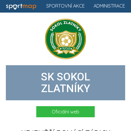
SPORTOVNÍ AKCE
ADMINISTRACE
SK SOKOL
ZLATNÍKY
Oficiální web