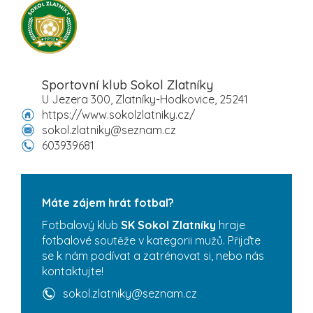
Sportovní klub Sokol Zlatníky
U Jezera 300, Zlatníky-Hodkovice, 25241
https://www.sokolzlatniky.cz/
sokol.zlatniky@seznam.cz
603939681
Máte zájem hrát fotbal?
Fotbalový klub
SK Sokol Zlatníky
hraje
fotbalové soutěže v kategorii mužů. Přijďte
se k nám podívat a zatrénovat si, nebo nás
kontaktujte!
sokol.zlatniky@seznam.cz