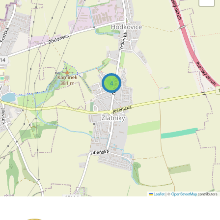
4
Leaflet
|
©
OpenStreetMap
contributors