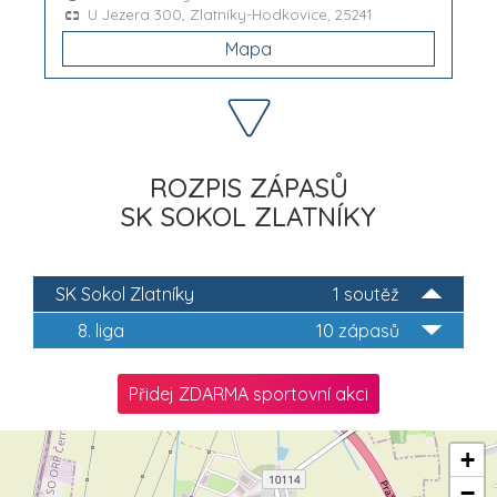
U Jezera 300, Zlatníky-Hodkovice, 25241
Mapa
ROZPIS ZÁPASŮ
SK SOKOL ZLATNÍKY
SK Sokol Zlatníky
1 soutěž
8. liga
10 zápasů
Přidej ZDARMA sportovní akci
+
−