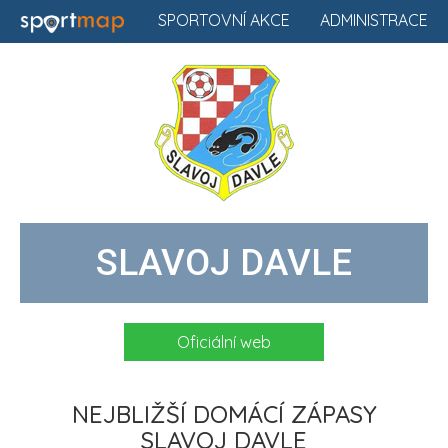
SPORTOVNÍ AKCE
ADMINISTRACE
SLAVOJ DAVLE
Oficiální web
NEJBLIŽŠÍ DOMÁCÍ ZÁPASY
SLAVOJ DAVLE