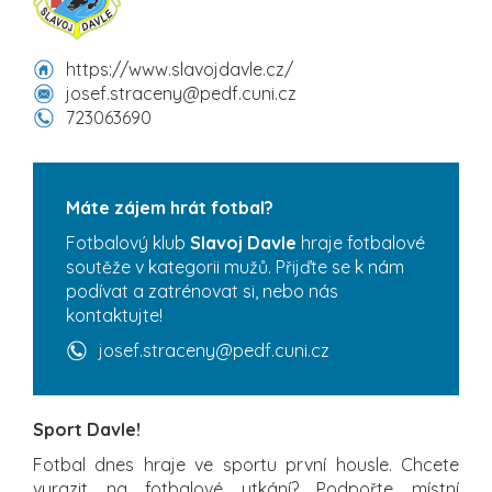
https://www.slavojdavle.cz/
josef.straceny@pedf.cuni.cz
723063690
Máte zájem hrát fotbal?
Fotbalový klub
Slavoj Davle
hraje fotbalové
soutěže v kategorii mužů. Přijďte se k nám
podívat a zatrénovat si, nebo nás
kontaktujte!
josef.straceny@pedf.cuni.cz
Sport Davle!
Fotbal dnes hraje ve sportu první housle. Chcete
vyrazit na fotbalové utkání? Podpořte místní