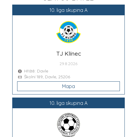
10. liga skupina A
TJ Klínec
29.8.2026
Hřiště: Davle
Školní 189, Davle, 25206
Mapa
10. liga skupina A