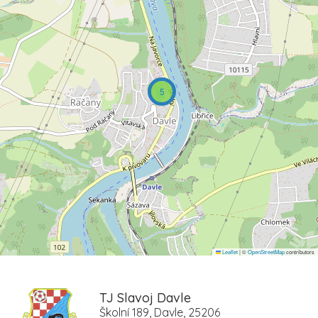
5
Leaflet
|
©
OpenStreetMap
contributors
TJ Slavoj Davle
Školní 189, Davle, 25206