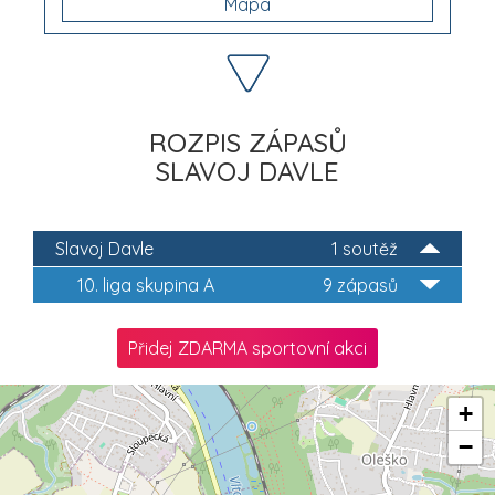
Mapa
ROZPIS ZÁPASŮ
SLAVOJ DAVLE
Slavoj Davle
1 soutěž
10. liga skupina A
9 zápasů
Přidej ZDARMA sportovní akci
+
−