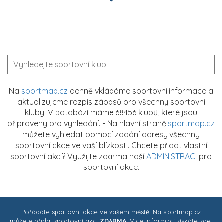
Na
sportmap.cz
denně vkládáme sportovní informace a
aktualizujeme rozpis zápasů pro všechny sportovní
kluby. V databázi máme 68456 klubů, které jsou
připraveny pro vyhledání. - Na hlavní straně
sportmap.cz
můžete vyhledat pomocí zadání adresy všechny
sportovní akce ve vaší blízkosti. Chcete přidat vlastní
sportovní akci? Využijte zdarma naší
ADMINISTRACI
pro
sportovní akce.
Pořádáte sportovní akce ve vašem městě. Na
sportmap.cz
můžete přidat sportovní akci
ZDARMA
. Více informací získáte zde: