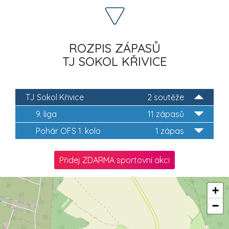
ROZPIS ZÁPASŮ
TJ SOKOL KŘIVICE
TJ Sokol Křivice
2 soutěže
9. liga
11 zápasů
Pohár OFS 1. kolo
1 zápas
Přidej ZDARMA sportovní akci
+
−