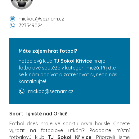
mickoc@seznam.cz
723549024
Máte zájem hrát fotbal?
Fotbalový klub
TJ Sokol Křivice
hraje
fotbalové soutěže v kategorii mužů. Přijďte
se k nám podívat a zatrénovat si, nebo nás
kontaktujte!
mickoc@seznam.cz
Sport Týniště nad Orlicí!
Fotbal dnes hraje ve sportu první housle. Chcete
vyrazit na fotbalové utkání? Podpořte místní
fotbalový klub
TJ Sokol Křivice
. Připravili jsme