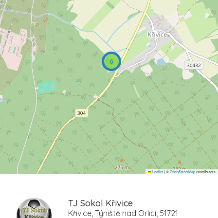
6
Leaflet
|
©
OpenStreetMap
contributors
TJ Sokol Křivice
Křivice, Týniště nad Orlicí, 51721