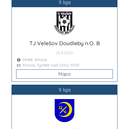
9. liga
TJ Velešov Doudleby n.O. B
22.8.2026
Hřiště: Křivice
Křivice, Týniště nad Orlicí, 51721
Mapa
9. liga