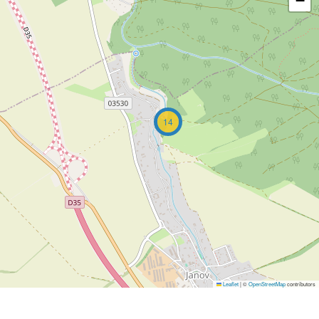
−
14
Leaflet
|
©
OpenStreetMap
contributors