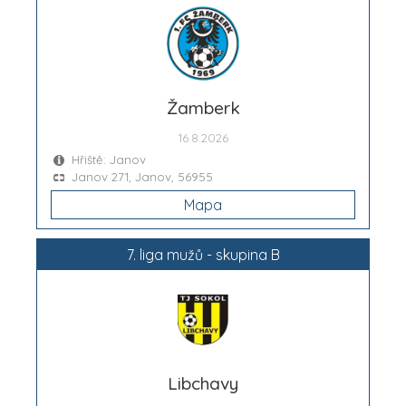
Žamberk
16.8.2026
Hřiště: Janov
Janov 271, Janov, 56955
Mapa
7. liga mužů - skupina B
Libchavy