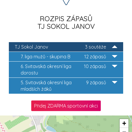
ROZPIS ZÁPASŮ
TJ SOKOL JANOV
TJ Sokol Janov
3 soutěže
7. liga mužů - skupina B
12 zápasů
6. Svitavská okresní liga
10 zápasů
dorostu
5. Svitavská okresní liga
9 zápasů
mladších žáků
Přidej ZDARMA sportovní akci
+