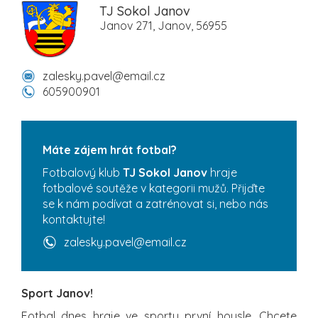
TJ Sokol Janov
Janov 271, Janov, 56955
zalesky.pavel@email.cz
605900901
Máte zájem hrát fotbal?
Fotbalový klub
TJ Sokol Janov
hraje
fotbalové soutěže v kategorii mužů. Přijďte
se k nám podívat a zatrénovat si, nebo nás
kontaktujte!
zalesky.pavel@email.cz
Sport Janov!
Fotbal dnes hraje ve sportu první housle. Chcete