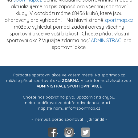
aktualizujeme rozpis zápasů pro všechny sportovní
kluby. V databázi máme 68456 klubů, které jsou
připraveny pro vyhledání. - Na hlavní straně
sportmap.cz
můžete vyhledat pomocí zadání adresy všechny
sportovní akce ve vaší blízkosti. Chcete přidat vlastní
sportovní akci? Využijte zdarma naší
ADMINISTRACI
pro
sportovní akce.
Pořádáte sportovní akce ve vašem městě. Na
sportmap.cz
můžete přidat sportovní akci
ZDARMA
. Více informací získáte zde:
ADMINISTRACE SPORTOVNÍ AKCE
Chcete nás pozvat na pivo, upozornit na chybu,
nebo poděkovat za dobře odvedenou práci ..
napište nám..
info@sportmap.cz
– nemusíš pořád sportovat .. jdi fandit -