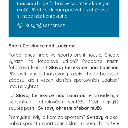
Loučnou
hraje fotbalové soutěže v kategorii
mužů. Přijďte se k nám podívat a zatrénovat
si, nebo nás kontaktujte!
kusy.t@seznam.cz
Sport Cerekvice nad Loučnou!
Fotbal dnes hraje ve sportu první housle. Chcete
vyrazit na fotbalové utkání? Podpořte místní
fotbalový klub
TJ Slavoj Cerekvice nad Loučnou
.
Připravili jsme aktualizovaný rozpis jeho fotbalových
zápasů, ale i všech dalších sportovních událostí.
Stačí si vybrat.
TJ Slavoj Cerekvice nad Loučnou
je pravidelným
účastníkem fotbalových soutěží. Mezi nejvyšší
soutěž patří -
Svitavy okresní přebor mužů
.
Přemýšlíte, kdy a kam za sportem?
Svitavy
a okolí
nabízí spoustu sportovních klání, u kterých můžete