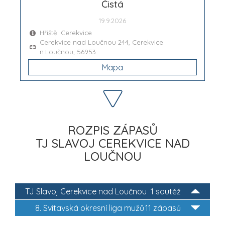
Čistá
19.9.2026
Hřiště: Cerekvice
Cerekvice nad Loučnou 244, Cerekvice
n.Loučnou, 56953
Mapa
ROZPIS ZÁPASŮ
TJ SLAVOJ CEREKVICE NAD
LOUČNOU
TJ Slavoj Cerekvice nad Loučnou
1 soutěž
8. Svitavská okresní liga mužů
11 zápasů