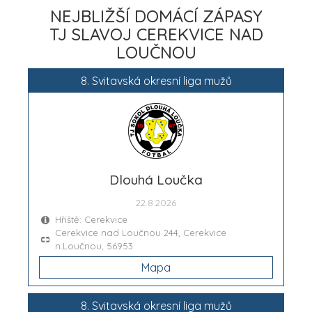
NEJBLIŽŠÍ DOMÁCÍ ZÁPASY
TJ SLAVOJ CEREKVICE NAD
LOUČNOU
8. Svitavská okresní liga mužů
Dlouhá Loučka
22.8.2026
Hřiště: Cerekvice
Cerekvice nad Loučnou 244, Cerekvice
n.Loučnou, 56953
Mapa
8. Svitavská okresní liga mužů