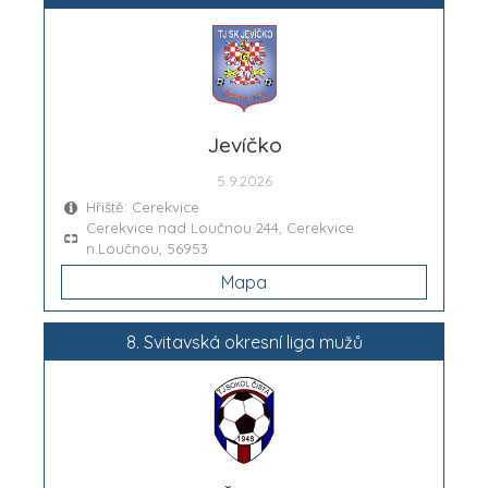
Jevíčko
5.9.2026
Hřiště: Cerekvice
Cerekvice nad Loučnou 244, Cerekvice
n.Loučnou, 56953
Mapa
8. Svitavská okresní liga mužů