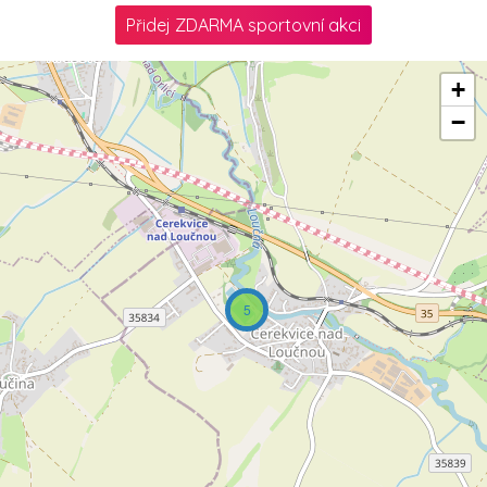
Přidej ZDARMA sportovní akci
+
−
5