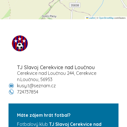
Leaflet
|
©
OpenStreetMap
contributors
TJ Slavoj Cerekvice nad Loučnou
Cerekvice nad Loučnou 244, Cerekvice
n.Loučnou, 56953
kusy.t@seznam.cz
724737854
Máte zájem hrát fotbal?
Fotbalový klub
TJ Slavoj Cerekvice nad