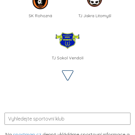
SK Rohozná
TJ Jiskra Litomyšl
TJ Sokol Vendolí
Na
sportmap.cz
denně vkládáme sportovní informace a