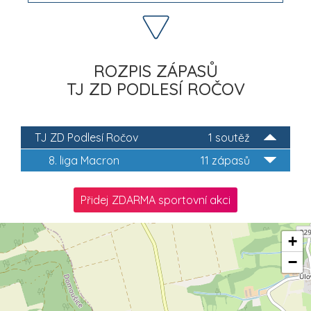
ROZPIS ZÁPASŮ
TJ ZD PODLESÍ ROČOV
TJ ZD Podlesí Ročov
1 soutěž
8. liga Macron
11 zápasů
Přidej ZDARMA sportovní akci
+
−