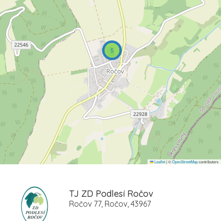
5
Leaflet
|
©
OpenStreetMap
contributors
TJ ZD Podlesí Ročov
Ročov 77, Ročov, 43967