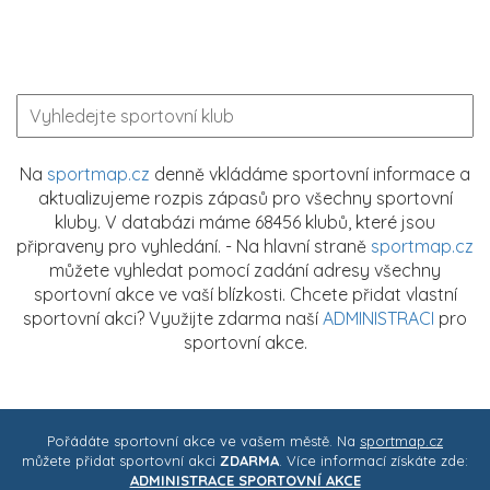
Na
sportmap.cz
denně vkládáme sportovní informace a
aktualizujeme rozpis zápasů pro všechny sportovní
kluby. V databázi máme 68456 klubů, které jsou
připraveny pro vyhledání. - Na hlavní straně
sportmap.cz
můžete vyhledat pomocí zadání adresy všechny
sportovní akce ve vaší blízkosti. Chcete přidat vlastní
sportovní akci? Využijte zdarma naší
ADMINISTRACI
pro
sportovní akce.
Pořádáte sportovní akce ve vašem městě. Na
sportmap.cz
můžete přidat sportovní akci
ZDARMA
. Více informací získáte zde:
ADMINISTRACE SPORTOVNÍ AKCE