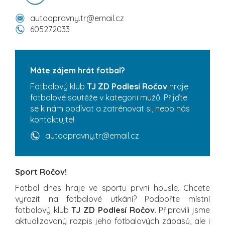
autoopravny.tr@email.cz
605272033
Máte zájem hrát fotbal?
Fotbalový klub
TJ ZD Podlesí Ročov
hraje
fotbalové soutěže v kategorii mužů. Přijďte
se k nám podívat a zatrénovat si, nebo nás
kontaktujte!
autoopravny.tr@email.cz
Sport Ročov!
Fotbal dnes hraje ve sportu první housle. Chcete
vyrazit na fotbalové utkání? Podpořte místní
fotbalový klub
TJ ZD Podlesí Ročov
. Připravili jsme
aktualizovaný rozpis jeho fotbalových zápasů, ale i