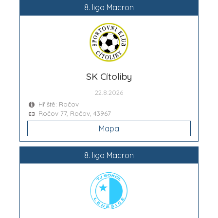
8. liga Macron
SK Cítoliby
22.8.2026
Hřiště: Ročov
Ročov 77, Ročov, 43967
Mapa
8. liga Macron