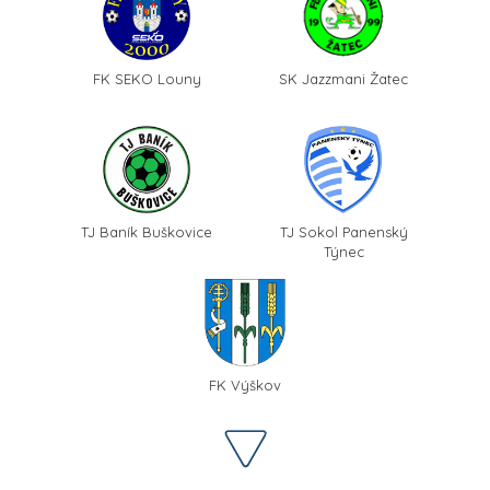
FK SEKO Louny
SK Jazzmani Žatec
TJ Baník Buškovice
TJ Sokol Panenský
Týnec
FK Výškov