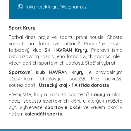
luky.hajek.kryry@seznam.cz
Sport Kryry!
Fotbal dnes hraje ve sportu první housle. Chcete
vyrazit na fotbalové utkání? Podpořte místní
fotbalový klub
SK HAVRAN Kryry
. Připravili jsme
aktualizovaný rozpis jeho fotbalových zápasů, ale i
všech dalších sportovních událostí. Stačí si vybrat.
Sportovní klub HAVRAN Kryry
je pravidelným
účastníkem fotbalových soutěží. Mezi nejvyšší
soutěž patří -
Ústecký kraj - 1.A třída dorostu
.
Přemýšlíte, kdy a kam za sportem?
Louny
a okolí
nabízí spoustu sportovních klání, u kterých můžete
být. Vyhledejte
sportovní akce
ve vašem okolí v
našem
kalendáři sportu
.