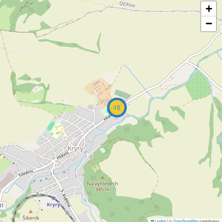
+
−
15
Leaflet
|
©
OpenStreetMap
contributors