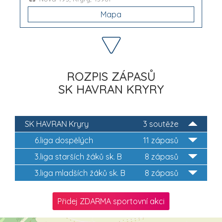
Mapa
ROZPIS ZÁPASŮ
SK HAVRAN KRYRY
SK HAVRAN Kryry
3 soutěže
6.liga dospělých
11 zápasů
3.liga starších žáků sk. B
8 zápasů
3.liga mladších žáků sk. B
8 zápasů
Přidej ZDARMA sportovní akci