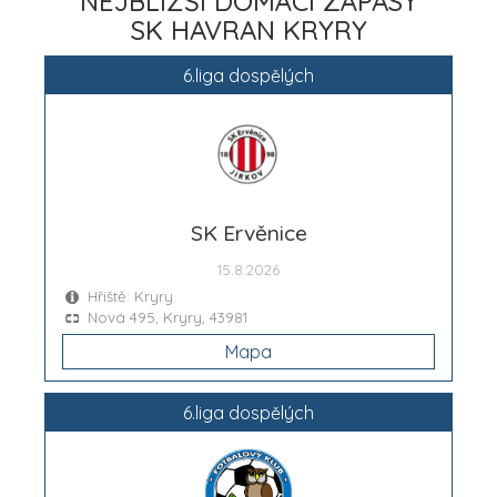
NEJBLIŽŠÍ DOMÁCÍ ZÁPASY
SK HAVRAN KRYRY
6.liga dospělých
SK Ervěnice
15.8.2026
Hřiště: Kryry
Nová 495, Kryry, 43981
Mapa
6.liga dospělých