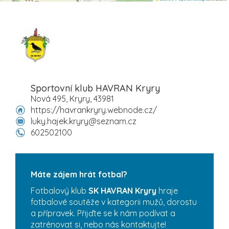
Sportovní klub HAVRAN Kryry
Nová 495, Kryry, 43981
https://havrankryry.webnode.cz/
luky.hajek.kryry@seznam.cz
602502100
Máte zájem hrát fotbal?
Fotbalový klub
SK HAVRAN Kryry
hraje
fotbalové soutěže v kategorii mužů, dorostu
a přípravek. Přijďte se k nám podívat a
zatrénovat si, nebo nás kontaktujte!