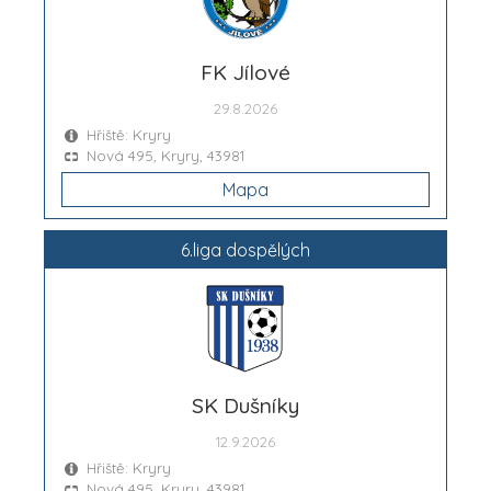
FK Jílové
29.8.2026
Hřiště: Kryry
Nová 495, Kryry, 43981
Mapa
6.liga dospělých
SK Dušníky
12.9.2026
Hřiště: Kryry
Nová 495, Kryry, 43981