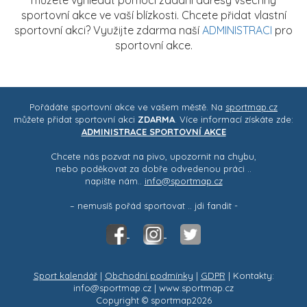
můžete vyhledat pomocí zadání adresy všechny
sportovní akce ve vaší blízkosti. Chcete přidat vlastní
sportovní akci? Využijte zdarma naší
ADMINISTRACI
pro
sportovní akce.
Pořádáte sportovní akce ve vašem městě. Na
sportmap.cz
můžete přidat sportovní akci
ZDARMA
. Více informací získáte zde:
ADMINISTRACE SPORTOVNÍ AKCE
Chcete nás pozvat na pivo, upozornit na chybu,
nebo poděkovat za dobře odvedenou práci ..
napište nám..
info@sportmap.cz
– nemusíš pořád sportovat .. jdi fandit -
Sport kalendář
|
Obchodní podmínky
|
GDPR
| Kontakty:
info@sportmap.cz | www.sportmap.cz
Copyright © sportmap2026