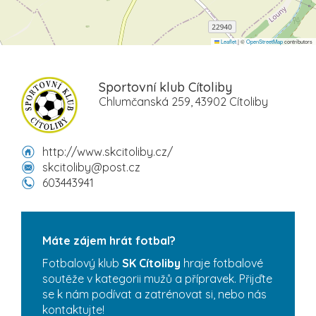
Leaflet
|
©
OpenStreetMap
contributors
Sportovní klub Cítoliby
Chlumčanská 259, 43902 Cítoliby
http://www.skcitoliby.cz/
skcitoliby@post.cz
603443941
Máte zájem hrát fotbal?
Fotbalový klub
SK Cítoliby
hraje fotbalové
soutěže v kategorii mužů a přípravek. Přijďte
se k nám podívat a zatrénovat si, nebo nás
kontaktujte!