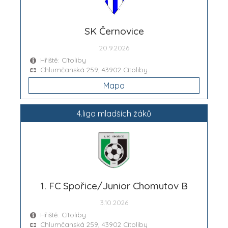
SK Černovice
20.9.2026
Hřiště: Cítoliby
Chlumčanská 259, 43902 Cítoliby
Mapa
4.liga mladších žáků
1. FC Spořice/Junior Chomutov B
3.10.2026
Hřiště: Cítoliby
Chlumčanská 259, 43902 Cítoliby