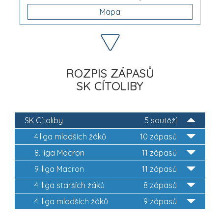
Mapa
ROZPIS ZÁPASŮ
SK CÍTOLIBY
SK Cítoliby
5 soutěží
4.liga mladších žáků
10 zápasů
8. liga Macron
11 zápasů
9. liga Macron
11 zápasů
4. liga starších žáků
8 zápasů
4. liga mladších žáků
9 zápasů