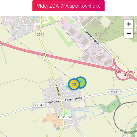
Přidej ZDARMA sportovní akci
+
−
2
22