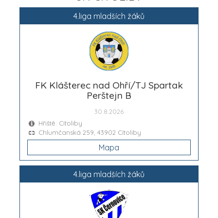
4.liga mladších žáků
FK Klášterec nad Ohří/TJ Spartak
Perštejn B
30.8.2026
Hřiště: Cítoliby
Chlumčanská 259, 43902 Cítoliby
Mapa
4.liga mladších žáků