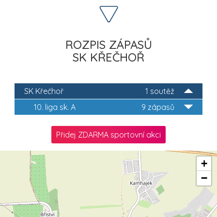
ROZPIS ZÁPASŮ
SK KŘEČHOŘ
SK Křečhoř
1 soutěž
10. liga sk. A
9 zápasů
Přidej ZDARMA sportovní akci
+
−