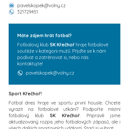
pavelskopek@volny.cz
321729451
Máte zájem hrát fotbal?
Fotbalový klub
SK Křečhoř
hraje fotbalové
soutěže v kategorii mužů. Přijďte se k nám
podívat a zatrénovat si, nebo nás
kontaktujte!
pavelskopek@volny.cz
Sport Křečhoř!
Fotbal dnes hraje ve sportu první housle. Chcete
vyrazit na fotbalové utkání? Podpořte místní
fotbalový klub
SK Křečhoř
. Připravili jsme
aktualizovaný rozpis jeho fotbalových zápasů, ale i
všech dalších sportovních událostí. Stačí si vybrat.