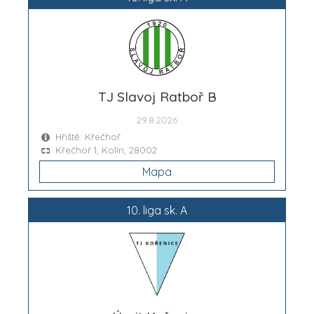
TJ Slavoj Ratboř B
29.8.2026
Hřiště: Křečhoř
Křečhoř 1, Kolín, 28002
Mapa
10. liga sk. A