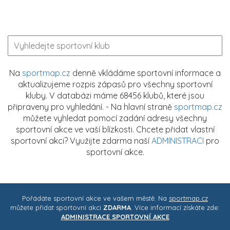
Na
sportmap.cz
denně vkládáme sportovní informace a
aktualizujeme rozpis zápasů pro všechny sportovní
kluby. V databázi máme 68456 klubů, které jsou
připraveny pro vyhledání. - Na hlavní straně
sportmap.cz
můžete vyhledat pomocí zadání adresy všechny
sportovní akce ve vaší blízkosti. Chcete přidat vlastní
sportovní akci? Využijte zdarma naší
ADMINISTRACI
pro
sportovní akce.
Pořádáte sportovní akce ve vašem městě. Na
sportmap.cz
můžete přidat sportovní akci
ZDARMA
. Více informací získáte zde:
ADMINISTRACE SPORTOVNÍ AKCE