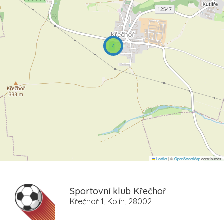
4
Leaflet
|
©
OpenStreetMap
contributors
Sportovní klub Křečhoř
Křečhoř 1, Kolín, 28002