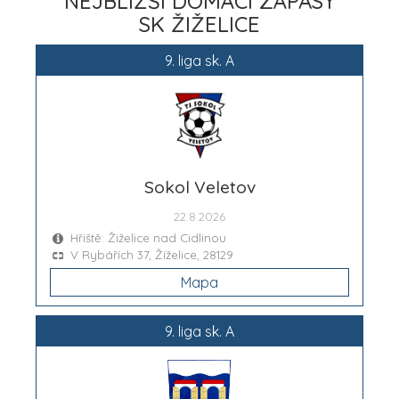
NEJBLIŽŠÍ DOMÁCÍ ZÁPASY
SK ŽIŽELICE
9. liga sk. A
Sokol Veletov
22.8.2026
Hřiště: Žiželice nad Cidlinou
V Rybářích 37, Žíželice, 28129
Mapa
9. liga sk. A