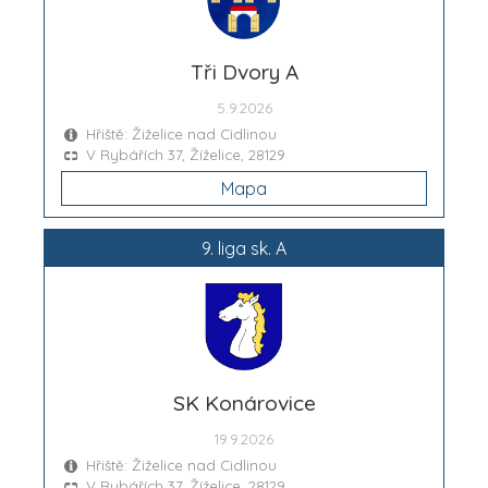
Tři Dvory A
5.9.2026
Hřiště: Žiželice nad Cidlinou
V Rybářích 37, Žíželice, 28129
Mapa
9. liga sk. A
SK Konárovice
19.9.2026
Hřiště: Žiželice nad Cidlinou
V Rybářích 37, Žíželice, 28129