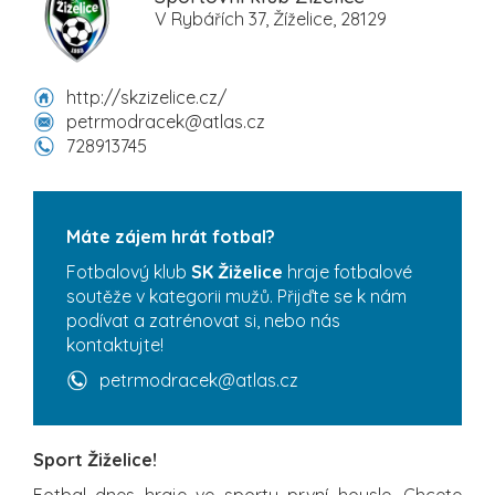
V Rybářích 37, Žíželice, 28129
http://skzizelice.cz/
petrmodracek@atlas.cz
728913745
Máte zájem hrát fotbal?
Fotbalový klub
SK Žiželice
hraje fotbalové
soutěže v kategorii mužů. Přijďte se k nám
podívat a zatrénovat si, nebo nás
kontaktujte!
petrmodracek@atlas.cz
Sport Žiželice!
Fotbal dnes hraje ve sportu první housle. Chcete