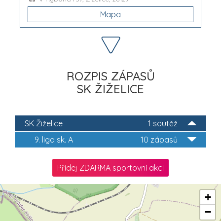
Mapa
ROZPIS ZÁPASŮ
SK ŽIŽELICE
SK Žiželice
1 soutěž
9. liga sk. A
10 zápasů
Přidej ZDARMA sportovní akci
+
−