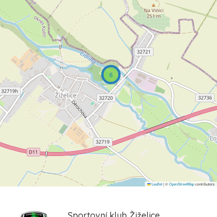
6
Leaflet
|
©
OpenStreetMap
contributors
Sportovní klub Žiželice