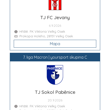
TJ FC Jevany
6.9.2026
Hřiště: FK Viktoria Velký Osek
Prokopa Holého, 28151 Velký Osek
Mapa
7. liga Macron | yoursport skupina C
TJ Sokol Paběnice
20.9.2026
Hřiště: FK Viktoria Velký Osek