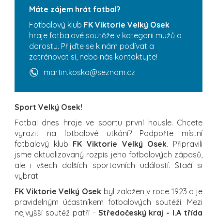
Máte zájem hrát fotbal?
Fotbalový klub
FK Viktorie Velký Osek
hraje fotbalové soutěže v kategorii mužů a
dorostu. Přijďte se k nám podívat a
zatrénovat si, nebo nás kontaktujte!
martin.koska@seznam.cz
Sport Velký Osek!
Fotbal dnes hraje ve sportu první housle. Chcete
vyrazit na fotbalové utkání? Podpořte místní
fotbalový klub
FK Viktorie Velký Osek
. Připravili
jsme aktualizovaný rozpis jeho fotbalových zápasů,
ale i všech dalších sportovních událostí. Stačí si
vybrat.
FK Viktorie Velký Osek
byl založen v roce 1923 a je
pravidelným účastníkem fotbalových soutěží. Mezi
nejvyšší soutěž patří -
Středočeský kraj - I.A třída