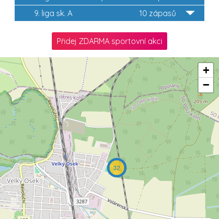
9. liga sk. A
10 zápasů
Přidej ZDARMA sportovní akci
+
−
32