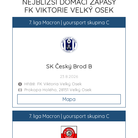
NEJBLIŽŠÍ DOMÁCÍ ZÁPASY
FK VIKTORIE VELKÝ OSEK
7. liga Macron | yoursport skupina C
SK Český Brod B
23.8.2026
Hřiště: FK Viktoria Velký Osek
Prokopa Holého, 28151 Velký Osek
Mapa
7. liga Macron | yoursport skupina C