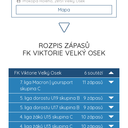
Prokopa Holého, 28151 Velký Osek
Mapa
ROZPIS ZÁPASŮ
FK VIKTORIE VELKÝ OSEK
FK Viktorie Velký Osek
6 soutěží
7. liga Macron | yoursport
11 zápasů
skupina C
5. liga dorostu U19 skupina B
9 zápasů
5. liga dorostu U17 skupina B
9 zápasů
4. liga žáků U15 skupina C
10 zápasů
4. liga žáků U13 skupina C
10 zápasů