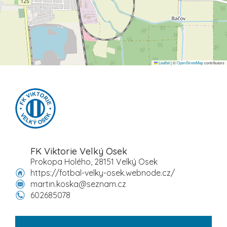
Leaflet
|
©
OpenStreetMap
contributors
FK Viktorie Velký Osek
Prokopa Holého, 28151 Velký Osek
https://fotbal-velky-osek.webnode.cz/
martin.koska@seznam.cz
602685078