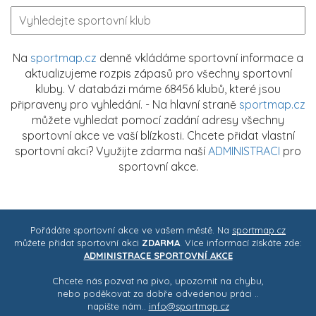
Na
sportmap.cz
denně vkládáme sportovní informace a
aktualizujeme rozpis zápasů pro všechny sportovní
kluby. V databázi máme 68456 klubů, které jsou
připraveny pro vyhledání. - Na hlavní straně
sportmap.cz
můžete vyhledat pomocí zadání adresy všechny
sportovní akce ve vaší blízkosti. Chcete přidat vlastní
sportovní akci? Využijte zdarma naší
ADMINISTRACI
pro
sportovní akce.
Pořádáte sportovní akce ve vašem městě. Na
sportmap.cz
můžete přidat sportovní akci
ZDARMA
. Více informací získáte zde:
ADMINISTRACE SPORTOVNÍ AKCE
Chcete nás pozvat na pivo, upozornit na chybu,
nebo poděkovat za dobře odvedenou práci ..
napište nám..
info@sportmap.cz