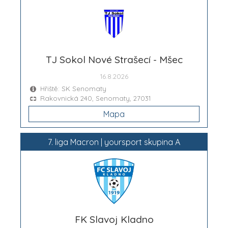
TJ Sokol Nové Strašecí - Mšec
16.8.2026
Hřiště: SK Senomaty
Rakovnická 240, Senomaty, 27031
Mapa
7. liga Macron | yoursport skupina A
FK Slavoj Kladno