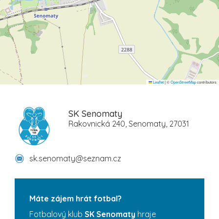
Leaflet
|
©
OpenStreetMap
contributors
SK Senomaty
Rakovnická 240, Senomaty, 27031
sk.senomaty@seznam.cz
Máte zájem hrát fotbal?
Fotbalový klub
SK Senomaty
hraje