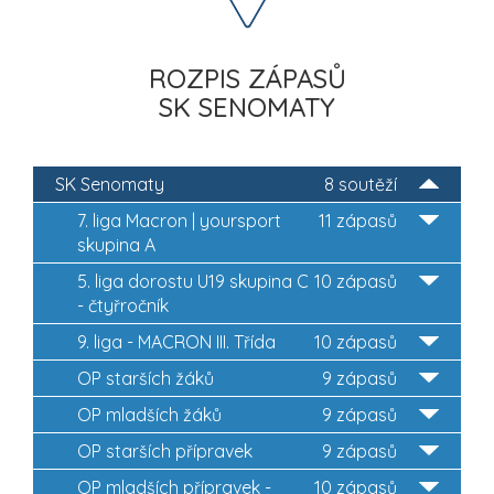
ROZPIS ZÁPASŮ
SK SENOMATY
SK Senomaty
8 soutěží
7. liga Macron | yoursport
11 zápasů
skupina A
5. liga dorostu U19 skupina C
10 zápasů
- čtyřročník
9. liga - MACRON III. Třída
10 zápasů
OP starších žáků
9 zápasů
OP mladších žáků
9 zápasů
OP starších přípravek
9 zápasů
OP mladších přípravek -
10 zápasů