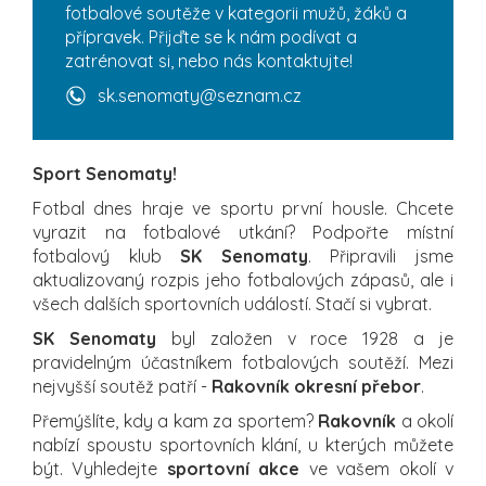
fotbalové soutěže v kategorii mužů, žáků a
přípravek. Přijďte se k nám podívat a
zatrénovat si, nebo nás kontaktujte!
sk.senomaty@seznam.cz
Sport Senomaty!
Fotbal dnes hraje ve sportu první housle. Chcete
vyrazit na fotbalové utkání? Podpořte místní
fotbalový klub
SK Senomaty
. Připravili jsme
aktualizovaný rozpis jeho fotbalových zápasů, ale i
všech dalších sportovních událostí. Stačí si vybrat.
SK Senomaty
byl založen v roce 1928 a je
pravidelným účastníkem fotbalových soutěží. Mezi
nejvyšší soutěž patří -
Rakovník okresní přebor
.
Přemýšlíte, kdy a kam za sportem?
Rakovník
a okolí
nabízí spoustu sportovních klání, u kterých můžete
být. Vyhledejte
sportovní akce
ve vašem okolí v