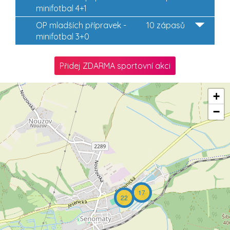
minifotbal 4+1
OP mladších přípravek -
10 zápasů
minifotbal 3+0
Přidej ZDARMA sportovní akci
+
−
17
22