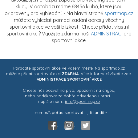
kluby. V databázi máme 68456 klubů, které jsou
připraveny pro vyhledání. - Na hlavní straně
sportmap.cz
můžete vyhledat pomocí zadání adresy všechny
sportovní akce ve vaší blízkosti. Chcete přidat vlastní
sportovní akci? Využijte zdarma naší
ADMINISTRACI
pro
sportovní akce.
Pořádáte sportovní akce ve vašem městě. Na
sportmap.cz
můžete přidat sportovní akci
ZDARMA
. Více informací získáte zde:
ADMINISTRACE SPORTOVNÍ AKCE
Chcete nás pozvat na pivo, upozornit na chybu,
nebo poděkovat za dobře odvedenou práci ..
napište nám..
info@sportmap.cz
– nemusíš pořád sportovat .. jdi fandit -