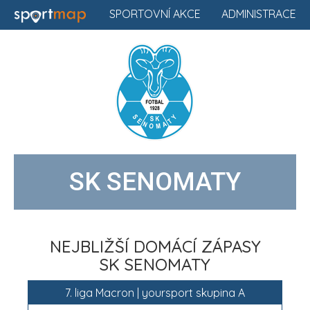
SPORTOVNÍ AKCE
ADMINISTRACE
SK SENOMATY
NEJBLIŽŠÍ DOMÁCÍ ZÁPASY
SK SENOMATY
7. liga Macron | yoursport skupina A