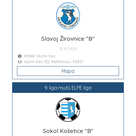
Slavoj Žirovnice "B"
15.8.2026
Hřiště: Horní Ves
Horní Ves 132, Pelhřimov, 39301
Mapa
9. liga mužů ELPE liga
Sokol Košetice "B"