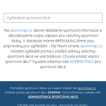
Na
sportmap.cz
denně vkládáme sportovní informace a
aktualizujeme rozpis zápasů pro všechny sportovní
kluby. V databázi máme 68456 klubů, které jsou
připraveny pro vyhledání. - Na hlavní straně
sportmap.cz
můžete vyhledat pomocí zadání adresy všechny
sportovní akce ve vaší blízkosti. Chcete přidat vlastní
sportovní akci? Využijte zdarma naší
ADMINISTRACI
pro
sportovní akce.
Pořádáte sportovní akce ve vašem městě. Na
sportmap.cz
můžete přidat sportovní akci
ZDARMA
. Více informací získáte zde:
ADMINISTRACE SPORTOVNÍ AKCE
Chcete nás pozvat na pivo, upozornit na chybu,