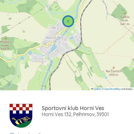
6
Leaflet
|
©
OpenStreetMap
contributors
Sportovní klub Horní Ves
Horní Ves 132, Pelhřimov, 39301