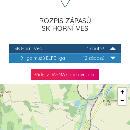
ROZPIS ZÁPASŮ
SK HORNÍ VES
SK Horní Ves
1 soutěž
9. liga mužů ELPE liga
12 zápasů
Přidej ZDARMA sportovní akci
+
−