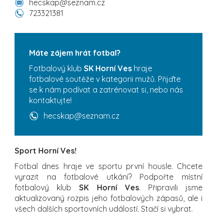
hecskap@seznam.cz
723321381
Máte zájem hrát fotbal?
Fotbalový klub
SK Horní Ves
hraje
fotbalové soutěže v kategorii mužů. Přijďte
se k nám podívat a zatrénovat si, nebo nás
kontaktujte!
hecskap@seznam.cz
Sport Horní Ves!
Fotbal dnes hraje ve sportu první housle. Chcete
vyrazit na fotbalové utkání? Podpořte místní
fotbalový klub
SK Horní Ves
. Připravili jsme
aktualizovaný rozpis jeho fotbalových zápasů, ale i
všech dalších sportovních událostí. Stačí si vybrat.