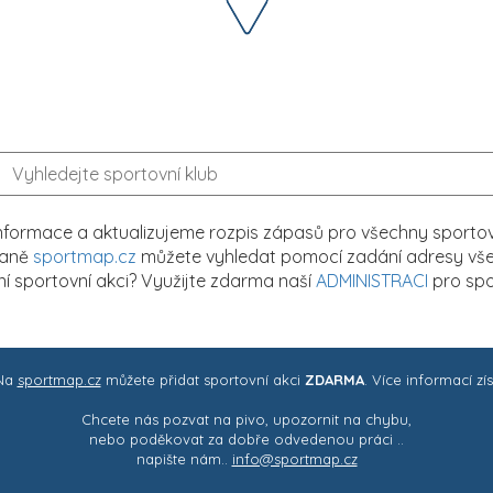
formace a aktualizujeme rozpis zápasů pro všechny sportovn
traně
sportmap.cz
můžete vyhledat pomocí zadání adresy všech
tní sportovní akci? Využijte zdarma naší
ADMINISTRACI
pro spo
 Na
sportmap.cz
můžete přidat sportovní akci
ZDARMA
. Více informací zí
Chcete nás pozvat na pivo, upozornit na chybu,
nebo poděkovat za dobře odvedenou práci ..
napište nám..
info@sportmap.cz