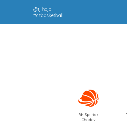
@tj-haje
#czbasketball
BK Spartak
Chodov