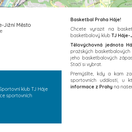
Basketbal Praha Háje!
-Jižní Město
Chcete vyrazit na baske
je
basketbalový klub
TJ Háje-
Tělovýchovná jednota Há
pražských basketbalových so
jeho basketbalových zápasů
Stačí si vybrat.
Přemýšlíte, kdy a kam z
sportovních událostí, u 
informace z Prahy
na naš
Sportovní klub TJ Háje
íce sportovních