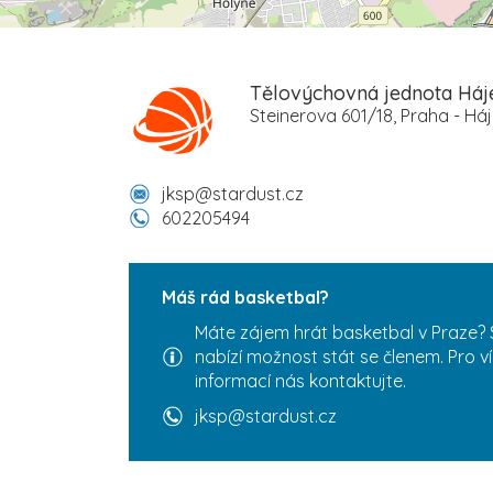
Tělovýchovná jednota Háje
Steinerova 601/18, Praha - Há
jksp@stardust.cz
602205494
Máš rád basketbal?
Máte zájem hrát basketbal v Praze? 
nabízí možnost stát se členem. Pro v
informací nás kontaktujte.
jksp@stardust.cz