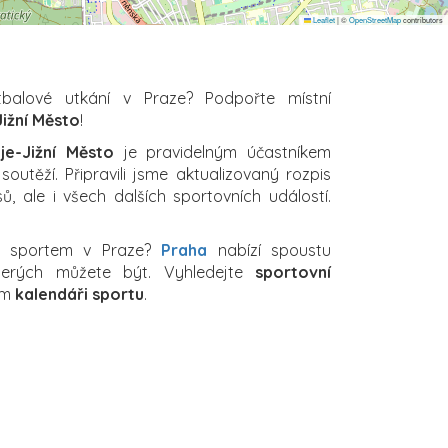
Leaflet
|
©
OpenStreetMap
contributors
tbalové utkání v Praze? Podpořte místní
Jižní Město
!
je-Jižní Město
je pravidelným účastníkem
utěží. Připravili jsme aktualizovaný rozpis
, ale i všech dalších sportovních událostí.
a sportem v Praze?
Praha
nabízí spoustu
kterých můžete být. Vyhledejte
sportovní
em
kalendáři sportu
.