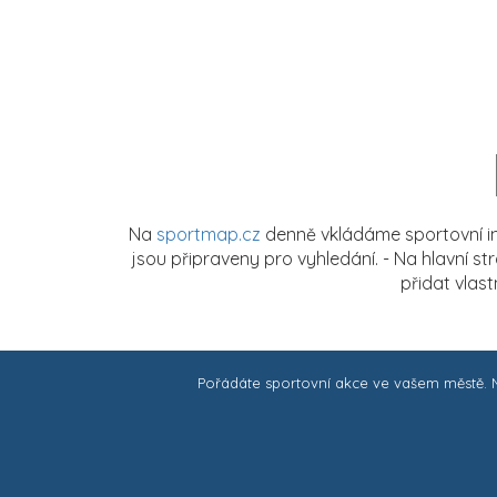
Na
sportmap.cz
denně vkládáme sportovní in
jsou připraveny pro vyhledání. - Na hlavní s
přidat vlas
Pořádáte sportovní akce ve vašem městě.