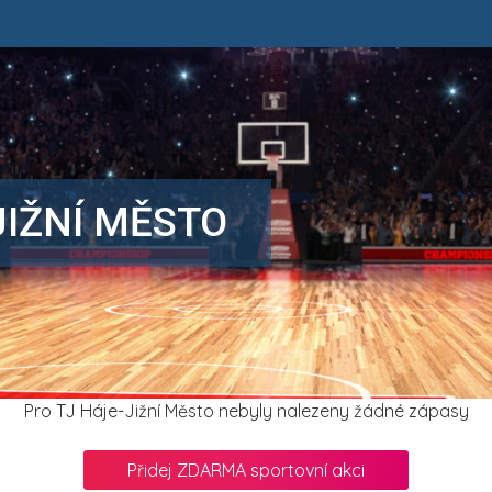
JIŽNÍ MĚSTO
Pro TJ Háje-Jižní Město nebyly nalezeny žádné zápasy
Přidej ZDARMA sportovní akci