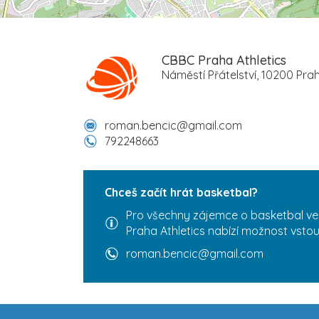
CBBC Praha Athletics
Náměstí Přátelství, 10200 Prah
roman.bencic@gmail.com
792248663
Chceš začít hrát basketbal?
Pro všechny zájemce o basketbal v
Praha Athletics nabízí možnost vstou
roman.bencic@gmail.com