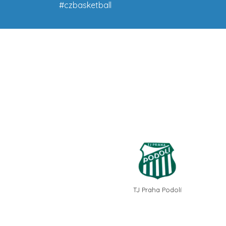
#czbasketball
TJ Praha Podolí