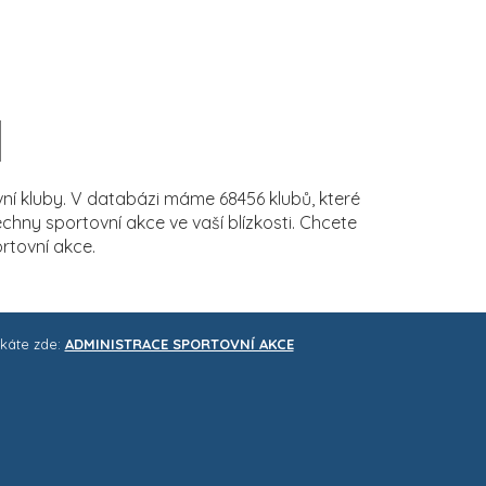
í kluby. V databázi máme 68456 klubů, které
ny sportovní akce ve vaší blízkosti. Chcete
rtovní akce.
skáte zde:
ADMINISTRACE SPORTOVNÍ AKCE