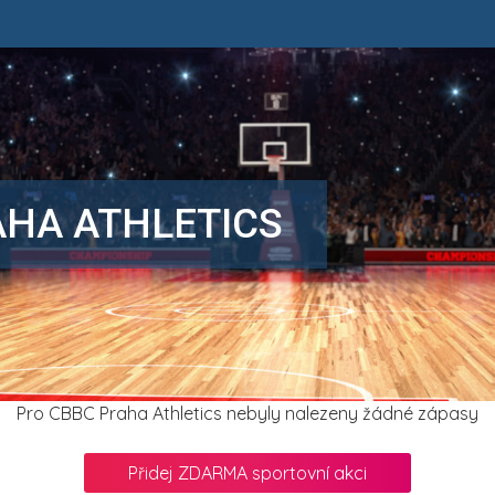
AHA ATHLETICS
Pro CBBC Praha Athletics nebyly nalezeny žádné zápasy
Přidej ZDARMA sportovní akci