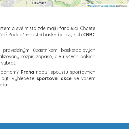
Leaflet
|
©
OpenStreetMap
contributors
ortem a své místo zde mají i fanoušci. Chcete
ání? Podpořte místní basketbalový klub
CBBC
pravidelným účastníkem basketbalových
ualizovaný rozpis zápasů, ale i všech dalších
i vybrat.
 sportem?
Praha
nabízí spoustu sportovních
 být. Vyhledejte
sportovní akce
ve vašem
rtu
.