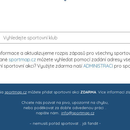
formace a aktualizujeme rozpis zápasů pro všechny sportovn
traně
sportmap.cz
můžete vyhledat pomocí zadání adresy všech
tní sportovní akci? Využijte zdarma naší
ADMINISTRACI
pro spo
 Na
sportmap.cz
můžete přidat sportovní akci
ZDARMA
. Více informací zí
Chcete nás pozvat na pivo, upozornit na chybu,
nebo poděkovat za dobře odvedenou práci ..
napište nám..
info@sportmap.cz
– nemusíš pořád sportovat .. jdi fandit -