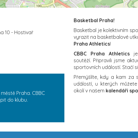
Basketbal Praha!
Basketbal je kolektivním sp
a 10 - Hostivař
vyrazit na basketbalové utk
Praha Athletics
!
CBBC Praha Athletics
je 
soutěží. Připravili jsme akt
sportovních událostí. Stačí s
Přemýšlíte, kdy a kam za
událostí, u kterých můžete
okolí v našem
kalendáři spo
e městě Praha. CBBC
pit do klubu.