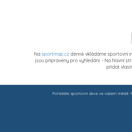
Na
sportmap.cz
denně vkládáme sportovní in
jsou připraveny pro vyhledání. - Na hlavní s
přidat vlas
Pořádáte sportovní akce ve vašem městě.