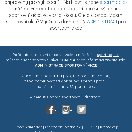
připraveny pro vyhledání. - Na hlavní straně
sportmap.cz
můžete vyhledat pomocí zadání adresy všechny
sportovní akce ve vaší blízkosti. Chcete přidat vlastní
sportovní akci? Využijte zdarma naší
ADMINISTRACI
pro
sportovní akce.
Pořádáte sportovní akce ve vašem městě. Na
sportmap.cz
můžete přidat sportovní akci
ZDARMA
. Více informací získáte zde:
ADMINISTRACE SPORTOVNÍ AKCE
Chcete nás pozvat na pivo, upozornit na chybu,
nebo poděkovat za dobře odvedenou práci ..
napište nám..
info@sportmap.cz
– nemusíš pořád sportovat .. jdi fandit -
Sport kalendář
|
Obchodní podmínky
|
GDPR
| Kontakty: