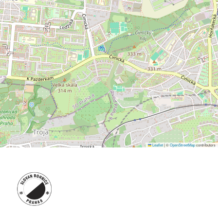
Leaflet
|
©
OpenStreetMap
contributors