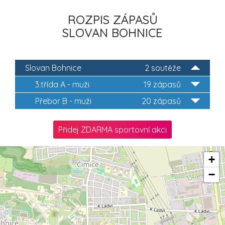
ROZPIS ZÁPASŮ
SLOVAN BOHNICE
Slovan Bohnice
2 soutěže
3.třída A - muži
19 zápasů
Přebor B - muži
20 zápasů
Přidej ZDARMA sportovní akci
+
−