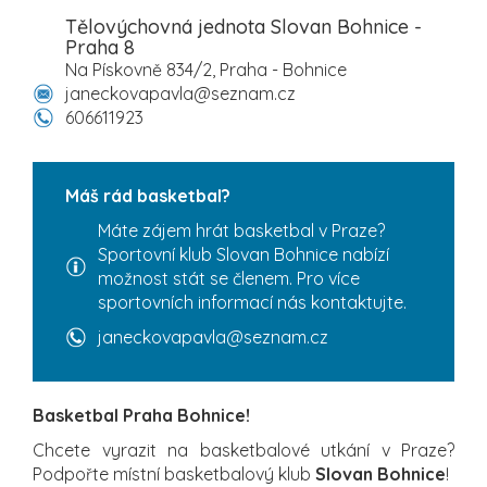
Tělovýchovná jednota Slovan Bohnice -
Praha 8
Na Pískovně 834/2, Praha - Bohnice
janeckovapavla@seznam.cz
606611923
Máš rád basketbal?
Máte zájem hrát basketbal v Praze?
Sportovní klub Slovan Bohnice nabízí
možnost stát se členem. Pro více
sportovních informací nás kontaktujte.
janeckovapavla@seznam.cz
Basketbal Praha Bohnice!
Chcete vyrazit na basketbalové utkání v Praze?
Podpořte místní basketbalový klub
Slovan Bohnice
!