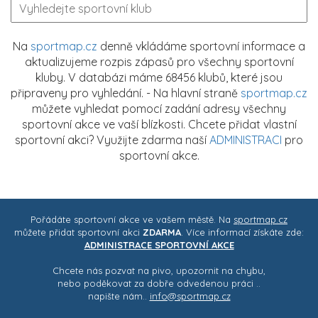
Na
sportmap.cz
denně vkládáme sportovní informace a
aktualizujeme rozpis zápasů pro všechny sportovní
kluby. V databázi máme 68456 klubů, které jsou
připraveny pro vyhledání. - Na hlavní straně
sportmap.cz
můžete vyhledat pomocí zadání adresy všechny
sportovní akce ve vaší blízkosti. Chcete přidat vlastní
sportovní akci? Využijte zdarma naší
ADMINISTRACI
pro
sportovní akce.
Pořádáte sportovní akce ve vašem městě. Na
sportmap.cz
můžete přidat sportovní akci
ZDARMA
. Více informací získáte zde:
ADMINISTRACE SPORTOVNÍ AKCE
Chcete nás pozvat na pivo, upozornit na chybu,
nebo poděkovat za dobře odvedenou práci ..
napište nám..
info@sportmap.cz