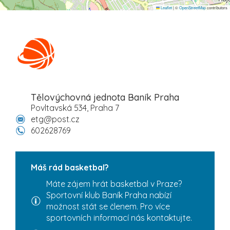
Leaflet
|
©
OpenStreetMap
contributors
Tělovýchovná jednota Baník Praha
Povltavská 534, Praha 7
etg@post.cz
602628769
Máš rád basketbal?
Máte zájem hrát basketbal v Praze?
Sportovní klub Baník Praha nabízí
možnost stát se členem. Pro více
sportovních informací nás kontaktujte.