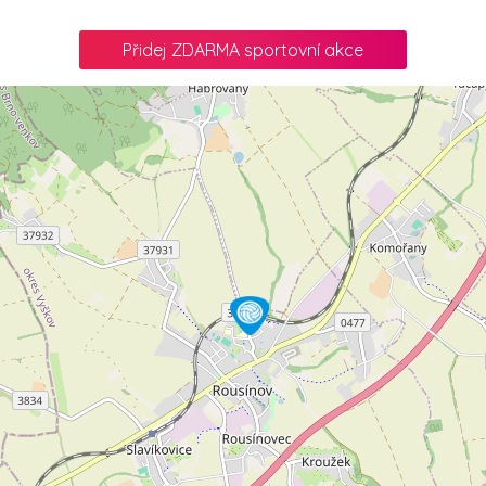
Přidej ZDARMA sportovní akce