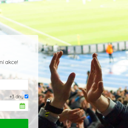
í akce!
+3 dny