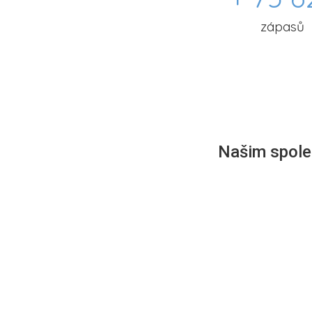
zápasů
Našim společ