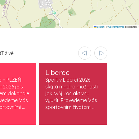
Leaflet
|
©
OpenStreetMap
contributors
T živě!
Liberec
Olomo
o = PLZEŇ!
Sport v Liberci 2026
Sport v O
i 2026 je s
skýtá mnoho možností
je součást
vem dokonale
jak svůj čas aktivně
stylu. Obj
ovedeme Vás
využít. Provedeme Vás
která žijí
rtovními ...
sportovním životem ...
sportem. M