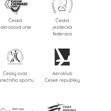
Česká
Česká
lakrosová unie
jezdecká
federace
Český svaz
Aeroklub
anečního sportu
České republiky