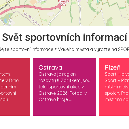
Svět sportovních informací
ejte sportovní informace z Vašeho města a vyrazte na SPOR
Ostrava
Plzeň
ortem.
Ostrava je region
Sport + piv
ce v Brně
rázovitý !!! Zážitkem jsou
Sport v Plzn
 denním
tak i sportovní akce v
místním pi
ortovní
Ostravě 2026. Fotbal v
spojen. Pr
jsou
Ostravě hraje ...
místními spo