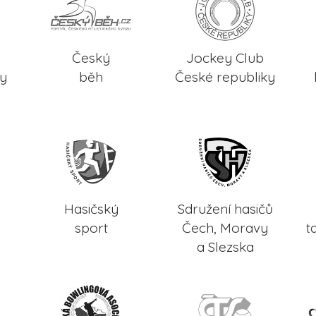
Český
Jockey Club
ky
běh
České republiky
Hasičský
Sdružení hasičů
sport
Čech, Moravy
t
a Slezska