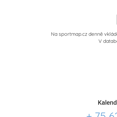
Na sportmap.cz denně vkládá
V datab
Kalend
+ 75 6