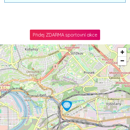
Přidej ZDARMA sportovní akce
+
−