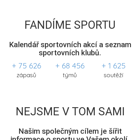
FANDÍME SPORTU
Kalendář sportovních akcí a seznam
sportovních klubů.
+ 75 626
+ 68 456
+ 1 625
zápasů
týmů
soutěží
NEJSME V TOM SAMI
Našim společným cílem je šířit
informace o sportu ve Vašem okolí.