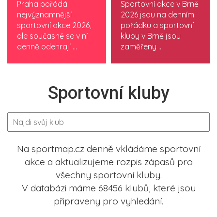
Praha pořádá
Sportovní akce v Brně
nejvýznamnější
2026 jsou na denním
sportovní akce 2026,
pořádku a sportovní
ale současně se v ní
kluby v Brně jsou
denně odehrají ...
zaměřeny ...
Sportovní kluby
Na sportmap.cz denně vkládáme sportovní
akce a aktualizujeme rozpis zápasů pro
všechny sportovní kluby.
V databázi máme 68456 klubů, které jsou
připraveny pro vyhledání.