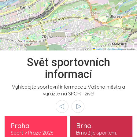
Leaflet
|
©
OpenStreetMap
contributors
Svět sportovních
informací
Vyhledejte sportovní informace z Vašeho města a
vyrazte na SPORT živě!
Praha
Brno
Sport v Praze 2026
Brno žije sportem.