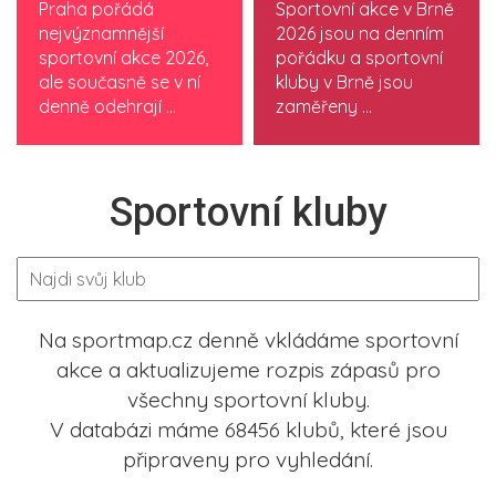
Praha pořádá
Sportovní akce v Brně
nejvýznamnější
2026 jsou na denním
sportovní akce 2026,
pořádku a sportovní
ale současně se v ní
kluby v Brně jsou
denně odehrají ...
zaměřeny ...
Sportovní kluby
Na sportmap.cz denně vkládáme sportovní
akce a aktualizujeme rozpis zápasů pro
všechny sportovní kluby.
V databázi máme 68456 klubů, které jsou
připraveny pro vyhledání.