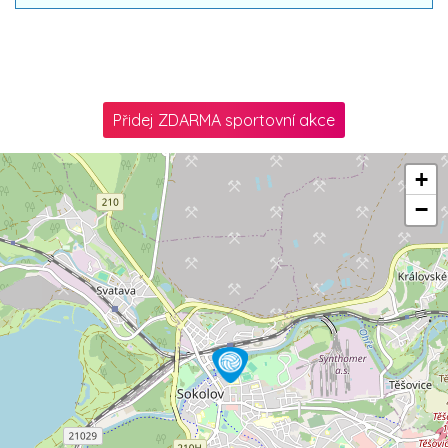
Přidej ZDARMA sportovní akce
+
−