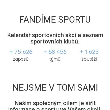
FANDÍME SPORTU
Kalendář sportovních akcí a seznam
sportovních klubů.
+ 75 626
+ 68 456
+ 1 625
zápasů
týmů
soutěží
NEJSME V TOM SAMI
Našim společným cílem je šířit
informace o sportu ve Vašem okolí.