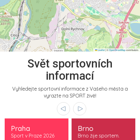
Leaflet
|
©
OpenStreetMap
contributors
Svět sportovních
informací
Vyhledejte sportovní informace z Vašeho města a
vyrazte na SPORT živě!
Praha
Brno
Sport v Praze 2026
Brno žije sportem.