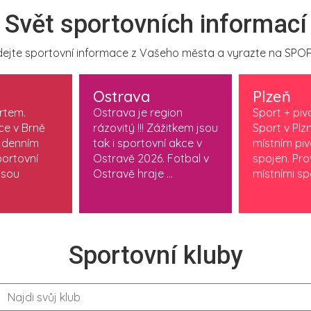
Svět sportovních informací
ejte sportovní informace z Vašeho města a vyrazte na SPOR
Ostrava
Plzeň
ortem.
Ostrava je region
Sport + piv
ce v Brně
rázovitý !!! Zážitkem jsou
Sport v Plzn
 denním
tak i sportovní akce v
místním pi
ortovní
Ostravě 2026. Fotbal v
spojen. Pr
jsou
Ostravě hraje ...
místními spo
Sportovní kluby