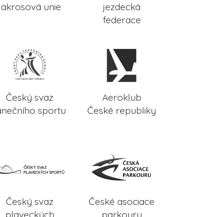
lakrosová unie
jezdecká
federace
Český svaz
Aeroklub
anečního sportu
České republiky
Český svaz
České asociace
plaveckých
parkouru