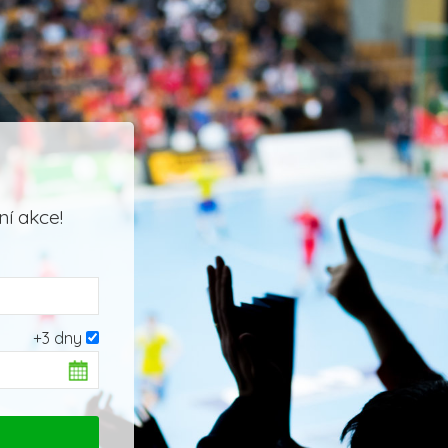
í akce!
+3 dny