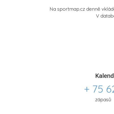
Na sportmap.cz denně vkládá
V datab
Kalend
+ 75 6
zápasů