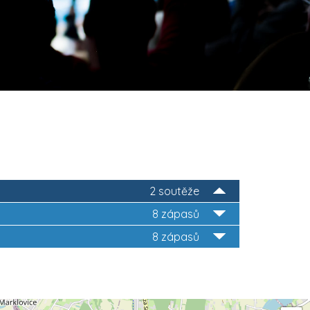
2 soutěže
8 zápasů
8 zápasů