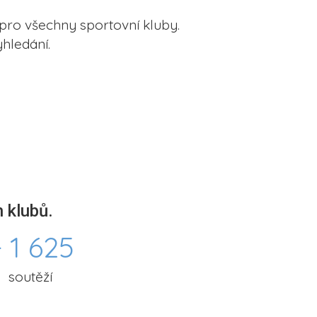
pro všechny sportovní kluby.
hledání.
 klubů.
 1 625
soutěží