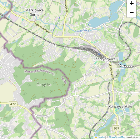
+
−
Leaflet
|
©
OpenStreetMap
contributors