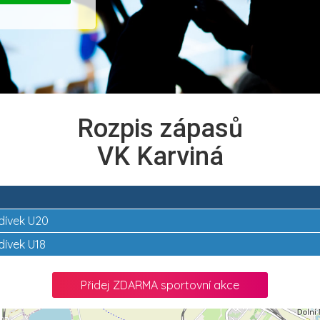
Rozpis zápasů
VK Karviná
dívek U20
dívek U18
Přidej ZDARMA sportovní akce