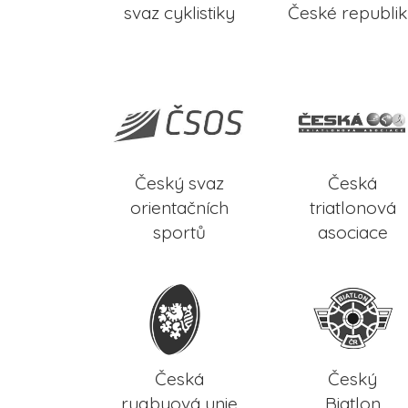
svaz cyklistiky
České republi
Český svaz
Česká
orientačních
triatlonová
sportů
asociace
Česká
Český
rugbyová unie
Biatlon