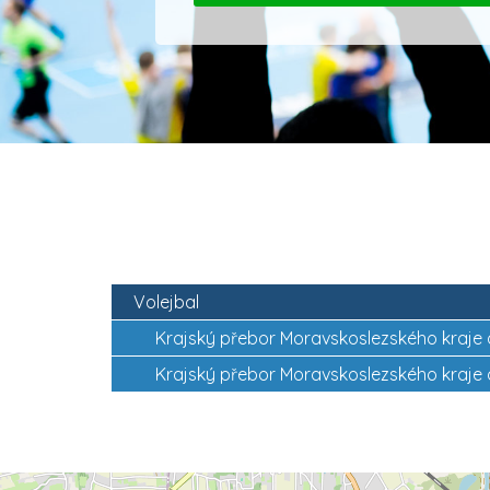
Volejbal
Krajský přebor Moravskoslezského kraje 
Krajský přebor Moravskoslezského kraje 