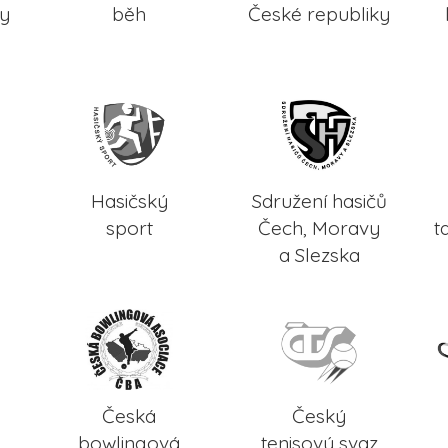
ky
běh
České republiky
Hasičský
Sdružení hasičů
sport
Čech, Moravy
t
a Slezska
Česká
Český
bowlingová
tenisový svaz