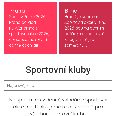
Praha
Brno
Sport v Praze 2026
Brno žije sportem.
Praha pořádá
Sportovní akce v Brně
nejvýznamnější
2026 jsou na denním
sportovní akce 2026,
pořádku a sportovní
ale současně se v ní
kluby v Brně jsou
denně odehrají ...
zaměřeny ...
Sportovní kluby
Na sportmap.cz denně vkládáme sportovní
akce a aktualizujeme rozpis zápasů pro
všechny sportovní kluby.