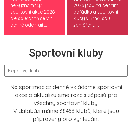
nejvýznamnější
2026 jsou na denním
sportovní akce 2026,
pořádku a sportovní
ale současně se v ní
kluby v Brně jsou
denně odehrají ...
zaměřeny ...
Sportovní kluby
Na sportmap.cz denně vkládáme sportovní
akce a aktualizujeme rozpis zápasů pro
všechny sportovní kluby.
V databázi máme 68456 klubů, které jsou
připraveny pro vyhledání.