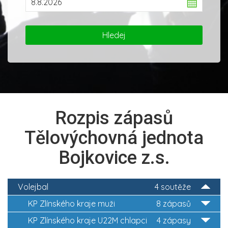
Rozpis zápasů
Tělovýchovná jednota
Bojkovice z.s.
Volejbal
4 soutěže
KP Zlínského kraje muži
8 zápasů
KP Zlínského kraje U22M chlapci
4 zápasy