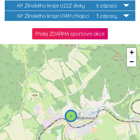
KP Zlínského kraje U22Z dívky
6 zápasů
KP Zlínského kraje U14M chlapci
3 zápasy
Přidej ZDARMA sportovní akce
+
−
8