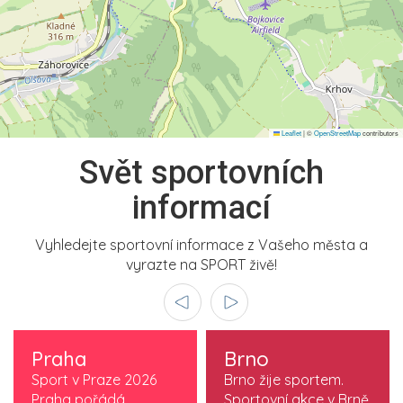
Leaflet
|
©
OpenStreetMap
contributors
Svět sportovních
informací
Vyhledejte sportovní informace z Vašeho města a
vyrazte na SPORT živě!
Praha
Brno
Sport v Praze 2026
Brno žije sportem.
Praha pořádá
Sportovní akce v Brně