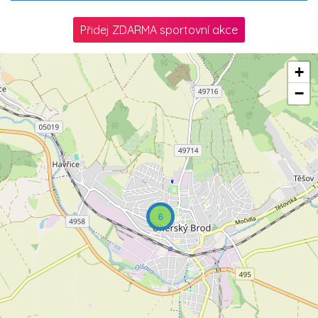
Přidej ZDARMA sportovní akce
+
−
6