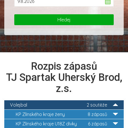
Rozpis zápasů
TJ Spartak Uherský Brod,
z.s.
Volejbal
2 soutěže
KP Zlínského kraje ženy
8 zápasů
KP Zlínského kraje U18Z dívky
6 zápasů