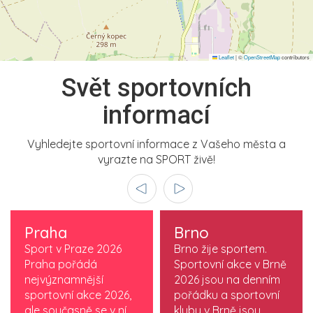
Leaflet
|
©
OpenStreetMap
contributors
Svět sportovních
informací
Vyhledejte sportovní informace z Vašeho města a
vyrazte na SPORT živě!
Praha
Brno
Sport v Praze 2026
Brno žije sportem.
Praha pořádá
Sportovní akce v Brně
nejvýznamnější
2026 jsou na denním
sportovní akce 2026,
pořádku a sportovní
ale současně se v ní
kluby v Brně jsou