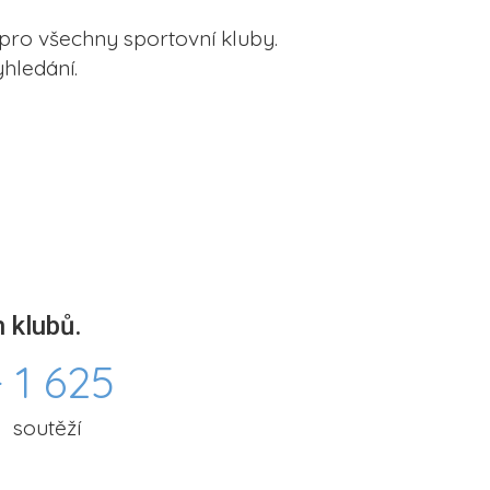
pro všechny sportovní kluby.
hledání.
 klubů.
 1 625
soutěží