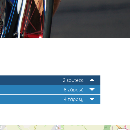
2 soutěže
8 zápasů
4 zápasy