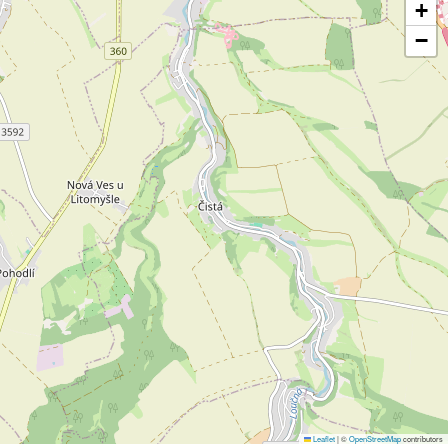
+
−
Leaflet
|
©
OpenStreetMap
contributors