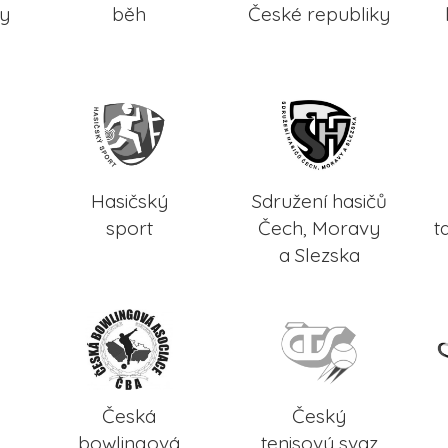
ky
běh
České republiky
Hasičský
Sdružení hasičů
sport
Čech, Moravy
t
a Slezska
Česká
Český
bowlingová
tenisový svaz