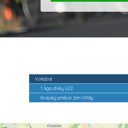
Volejbal
1. liga dívky U22
Krajský přebor žen I.třídy