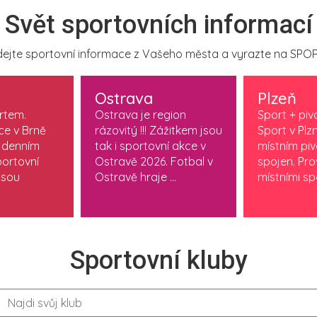
Svět sportovních informací
ejte sportovní informace z Vašeho města a vyrazte na SPOR
Ostrava
Plzeň
ortem.
Ostrava je region
Sport + piv
ce v Brně
rázovitý !!! Zážitkem jsou
Sport v Plzn
 denním
tak i sportovní akce v
místním pi
ortovní
Ostravě 2026. Fotbal v
spojen. Pr
jsou
Ostravě hraje ...
místními spo
Sportovní kluby