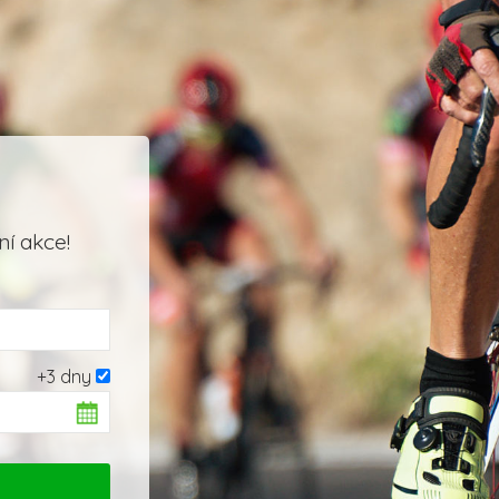
í akce!
+3 dny