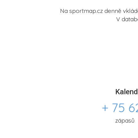
Na sportmap.cz denně vkládá
V datab
Kalend
+ 75 6
zápasů