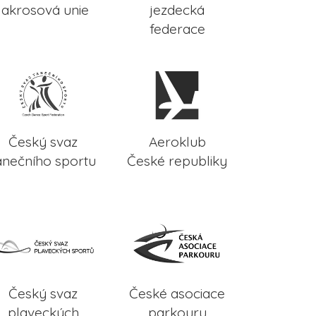
lakrosová unie
jezdecká
federace
Český svaz
Aeroklub
anečního sportu
České republiky
Český svaz
České asociace
plaveckých
parkouru