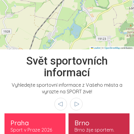
Leaflet
|
©
OpenStreetMap
contributors
Svět sportovních
informací
Vyhledejte sportovní informace z Vašeho města a
vyrazte na SPORT živě!
Praha
Brno
Sport v Praze 2026
Brno žije sportem.