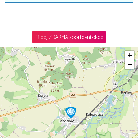
Přidej ZDARMA sportovní akce
+
−