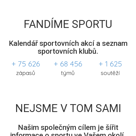
FANDÍME SPORTU
Kalendář sportovních akcí a seznam
sportovních klubů.
+ 75 626
+ 68 456
+ 1 625
zápasů
týmů
soutěží
NEJSME V TOM SAMI
Našim společným cílem je šířit
informace o sportu ve Vašem okolí.