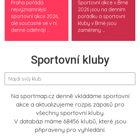
Praha pořádá
Sportovní akce v Brně
nejvýznamnější
2026 jsou na denním
sportovní akce 2026,
pořádku a sportovní
ale současně se v ní
kluby v Brně jsou
denně odehrají ...
zaměřeny ...
Sportovní kluby
Na sportmap.cz denně vkládáme sportovní
akce a aktualizujeme rozpis zápasů pro
všechny sportovní kluby.
V databázi máme 68456 klubů, které jsou
připraveny pro vyhledání.