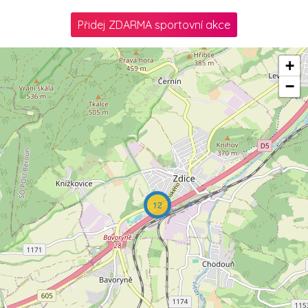
Přidej ZDARMA sportovní akce
+
−
12