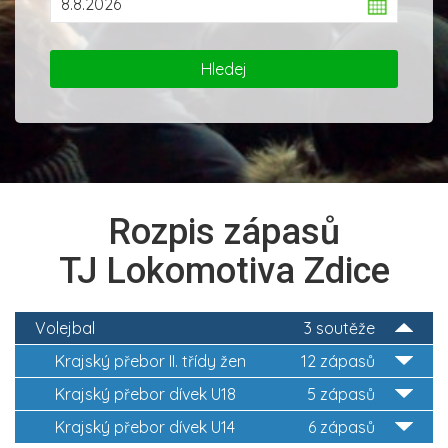
Rozpis zápasů
TJ Lokomotiva Zdice
Volejbal
3 soutěže
Krajský přebor II. třídy žen
12 zápasů
Krajský přebor dívek U18
5 zápasů
Krajský přebor dívek U14
6 zápasů