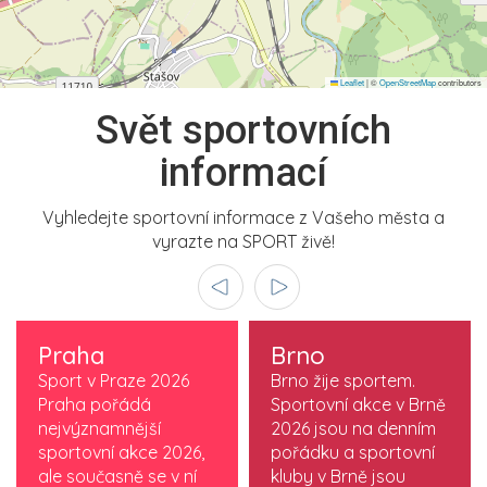
Leaflet
|
©
OpenStreetMap
contributors
Svět sportovních
informací
Vyhledejte sportovní informace z Vašeho města a
vyrazte na SPORT živě!
Praha
Brno
Sport v Praze 2026
Brno žije sportem.
Praha pořádá
Sportovní akce v Brně
nejvýznamnější
2026 jsou na denním
sportovní akce 2026,
pořádku a sportovní
ale současně se v ní
kluby v Brně jsou