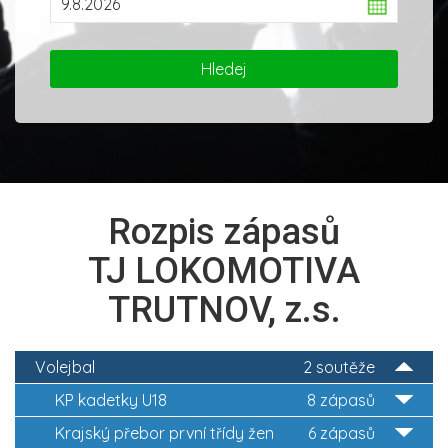
Rozpis zápasů
TJ LOKOMOTIVA
TRUTNOV, z.s.
Volejbal
2 soutěže
KP kadetky U18
8 zápasů
Krajský přebor první třídy žen
6 zápasů