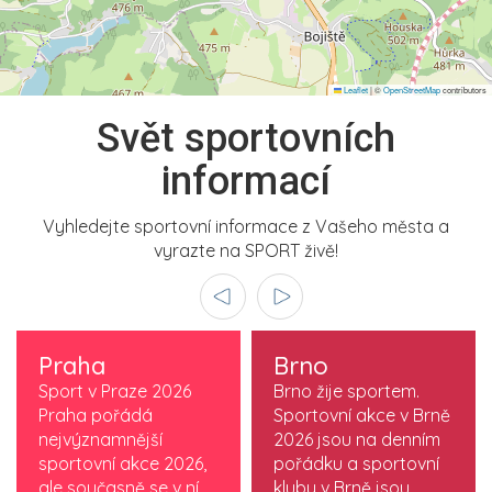
Leaflet
|
©
OpenStreetMap
contributors
Svět sportovních
informací
Vyhledejte sportovní informace z Vašeho města a
vyrazte na SPORT živě!
Praha
Brno
Sport v Praze 2026
Brno žije sportem.
Praha pořádá
Sportovní akce v Brně
nejvýznamnější
2026 jsou na denním
sportovní akce 2026,
pořádku a sportovní
ale současně se v ní
kluby v Brně jsou